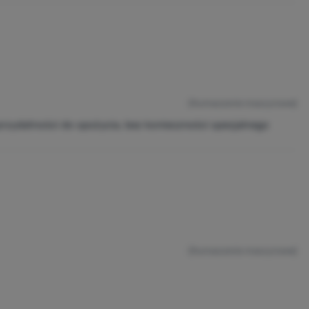
(tłumaczenie maszynowe)
przydatności do spożycia, bez konieczności specjalnego
(tłumaczenie maszynowe)