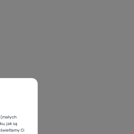
k (małych
u, jak są
yświetlamy Ci