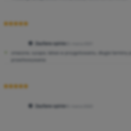
Zaufane opinie
25. marca 2021
smaczne, sycące, łatwe w przygotowaniu, długie terminy 
przechowywania
Zaufane opinie
10. marca 2020