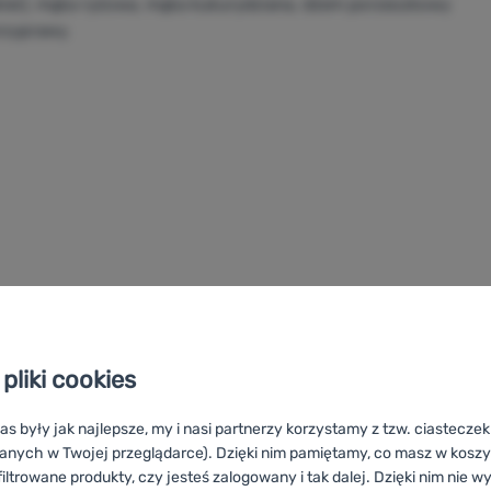
ukier), mąka ryżowa, mąka kukurydziana, dżem porzeczkowy
przyprawy.
pliki cookies
as były jak najlepsze, my i nasi partnerzy korzystamy z tzw. ciastecze
Adventure Menu
anych w Twojej przeglądarce). Dzięki nim pamiętamy, co masz w koszyk
iltrowane produkty, czy jesteś zalogowany i tak dalej. Dzięki nim nie w