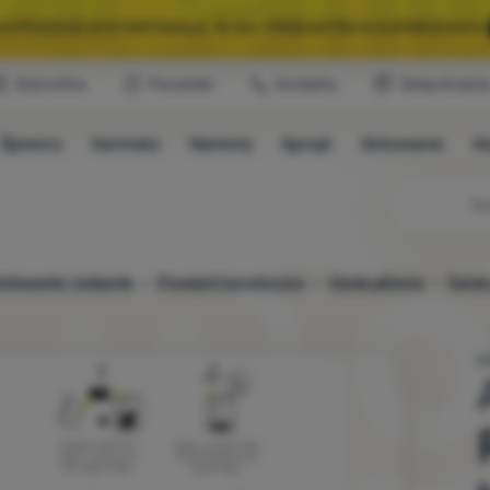
A WYPRZEDAŻ WYSTARTOWAŁA. 10 00+ PRODUKTÓW W SUPERCENACH.
Klub eXtra
Poradniki
Kontakty
Sklep Krakó
WYBRANY SPRZĘT NA KEMPING I WYCIECZKĘ.
WYSTARCZY UŻYĆ KODU
Śpiwory
Karimaty
Namioty
Sprzęt
Gotowanie
W
A WYPRZEDAŻ WYSTARTOWAŁA. 10 00+ PRODUKTÓW W SUPERCENACH.
otowanie i jedzenie
Prowiant turystyczny
Dania główne
Dania
G