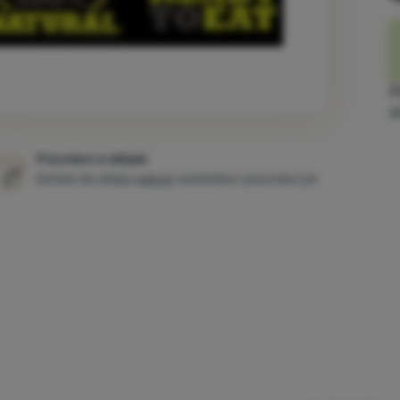
Z
e
Przymierz w sklepie
Zamów do sklepu
więcej
wariantów i przymierz je!