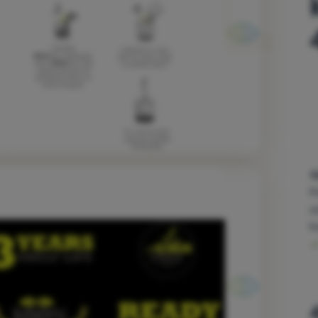
1
P
c
k