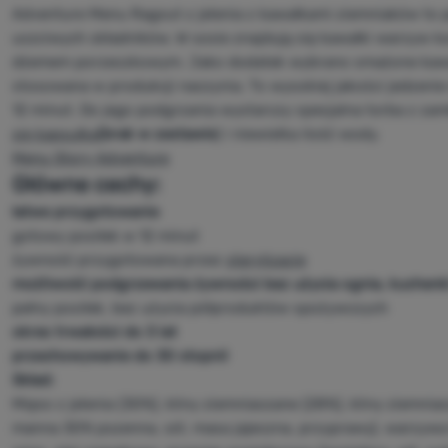
Adventure Menu Ragout z jelenia z kawałkami ziemniaków to 
uczciwych składników. W sosie znajdują się kawałki warzyw 
dżemem porzeczkowym. Jako dodatek wybrano smażone kawa
stosowana w produkcji naczynia. To wysokiej jakości jedzeni
12 minut. Do jego podgrzania wystarczy specjalna torba z z
się kapsułka
(brak w zestawie
) i niewielka ilość wody.
Menu Story Adventure
Główne cechy:
łatwe przygotowanie
gotowy posiłek w 12 minut
żywność przygotowana przez
sterylizację
możliwość podgrzewania żywności bez użycia ognia, kuchenk
pełny posiłek, bez użycia półproduktów spożywczych
okres trwałości do 3 lat
przechowywanie do 30 stopni!
Skład:
Mięso z jelenia (30%), kliny ziemniaczane (28%), kliny ziemni
manna 30% pszenna, sól, masa jajeczna, przyprawy), warzywa 