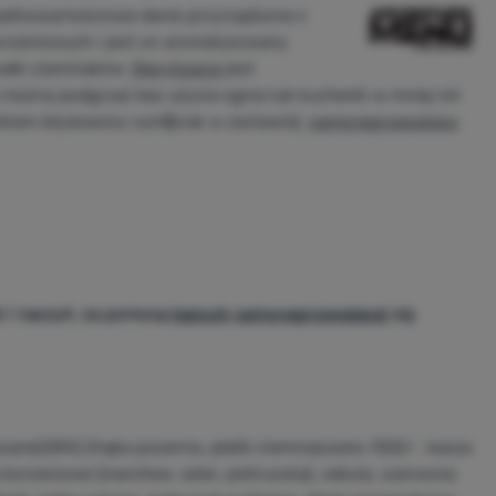
pełnowartościowe danie przyrządzone z
korzeniowych i jest on aromatyzowany
łki ziemniaków.
Sterylizacja
jest
e można podgrzać bez użycia ognia lub kuchenki w mniej niż
amkiem błyskawicz nym
(
brak w zestawie),
samonagrzewająca
i i naczyń, za pomocą
kapsuły samonagrzewającej
się
aczane(28%) (mąka pszenna, płatki ziemniaczane /SO2/ , kasza
korzeniowe (marchew, seler, pietruszka), cebula, czerwone