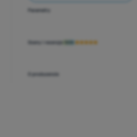
Parametry
Oceny i recenzje
100%
O producencie