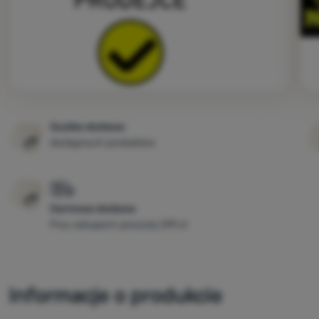
Szybka dostawa
dostępnych produktów
Darmowa dostawa
Przy zakupach powyżej 299 zł
Informacje o produkcie