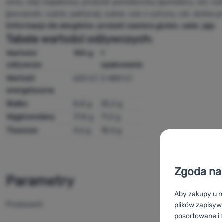
wino, olej rzepakowy, przecier pomidorowy (pomidory, sól, c
(porzeczki, cukier, pektyna), cukier, sok z cytryny, sól, dzikie 
I
informacje dla alergików: produkt zawiera gluten, seler, jaja
Tabela wartości odżywczych:
Wartości
100 g
1
odżywcze
opakowanie
Wartość
622 kJ
2 488 kJ
energetyczna
Białko
8,8 g
35,2 g
Węglowodany
17,8 g
71,2 g
Tłuszcze
4,6 g
18,4 g
Zgoda na 
Parametry
Aby zakupy u n
Producent
plików zapisyw
posortowane i f