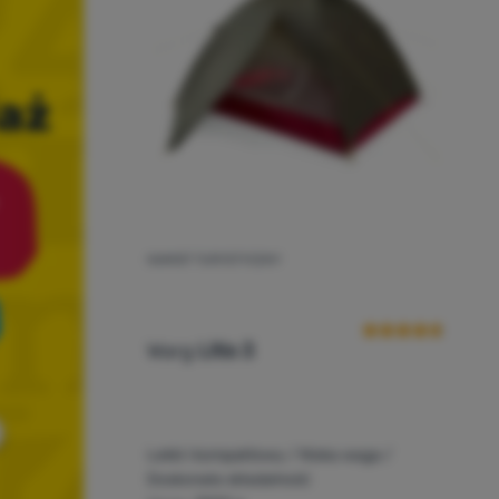
NAMIOT TURYSTYCZNY
Ocena kupującyc
Warg
Litio 3
Lekki i kompaktowy / Niska waga /
Doskonała składalność