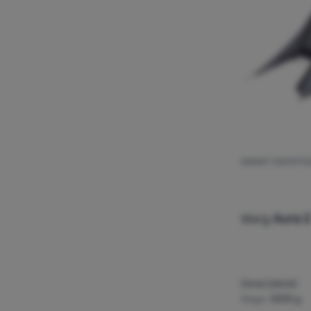
NAMIOT TURYSTYC
Warg
Aura 2
Cena/jakość
Waga:
3250 g