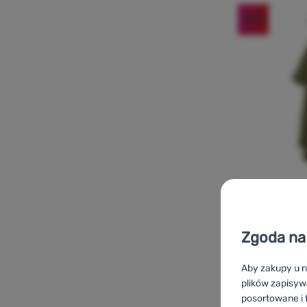
-45
%
PONCZO
Warg
Rainbi
Zgoda na 
Waga:
300 g
Aby zakupy u n
plików zapisyw
posortowane i f