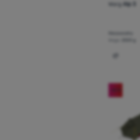
Warg
Alp 3
Niezawodny
Waga:
2500 g
Dodaj 'Nam
-43
%