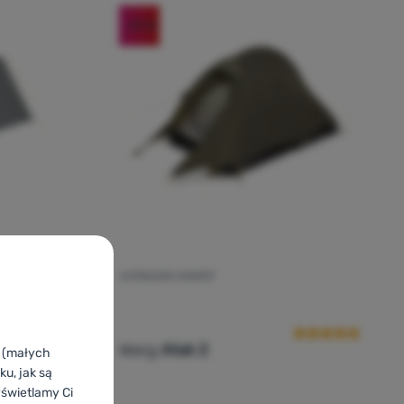
-37
%
ULTRALEKKI NAMIOT
cena kupujących
Ocena kupującyc
Warg
Atak 2
k (małych
u, jak są
yświetlamy Ci