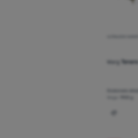
ULTRALEKKI NAMIO
Warg
Tenere
Doskonała skła
Waga:
1900 g
Dodaj 'Ult