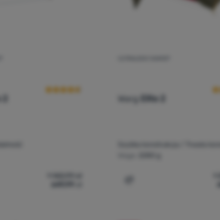
T
ULTRALEKKI NAMIOT
Ocena kupujących
O
 2
Warg
Elite 2
dalność
Szybka konstrukcja / Trwała kon
Waga:
2280 g
1 143,99
zł
1
649,99
zł
ralekki namiot Warg Tenere 2' do porównania
Dodaj 'Ultralekki namiot W