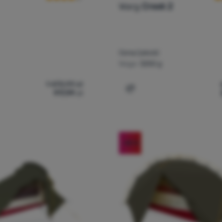
Warg
Creek 2
Cena/jakość
Waga:
3250 g
1 470,99
zł
917,99
zł
iot turystyczny Warg Alp 3' do porównania
Dodaj 'Namiot turystyczny
-48
%