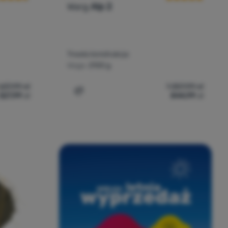
Warg
Alp 2
Trwała konstrukcja
Waga:
2100 g
637,99
zł
1 307,99
zł
327,99
zł
844,99
zł
 Warg Creek 2' do porównania
Dodaj 'Ultralekki namiot Warg Alp 2' do 