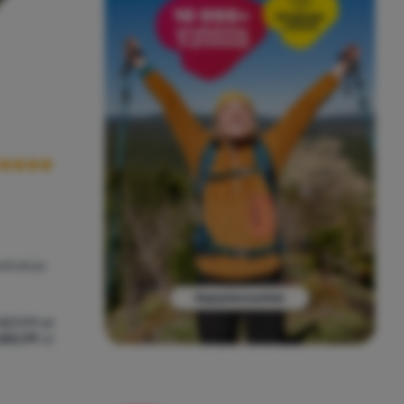
cena kupujących
strukcja
 307,99
zł
682,99
zł
arg Elite 2' do porównania