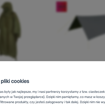
-36
%
TARP
O
vak
pliki cookies
Warg
Shirak
as były jak najlepsze, my i nasi partnerzy korzystamy z tzw. ciastecze
anych w Twojej przeglądarce). Dzięki nim pamiętamy, co masz w koszyk
iltrowane produkty, czy jesteś zalogowany i tak dalej. Dzięki nim nie w