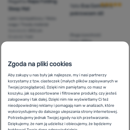
Regatta
Napa Folding
Yate
Eva Comfort z
Sleep Mat
pokrowcem 60
Lekki i kompaktowy / Niska
waga / Trwały materiał
Szerokość:
59,5 cm
Długa żywotność
Grubość:
1 cm
Waga:
420 g
Szerokość:
60 cm
Grubość:
1,4 cm
Zgoda na pliki cookies
118,00
zł
218,00
zł
58,99
zł
205,99
zł
Dodaj 'Karimata Regatta Napa Folding Sleep Mat' do por
Dodaj 'Karimata Yate Eva
Aby zakupy u nas były jak najlepsze, my i nasi partnerzy
korzystamy z tzw. ciasteczek (małych plików zapisywanych w
Twojej przeglądarce). Dzięki nim pamiętamy, co masz w
-20
%
-26
%
koszyku, jak są posortowane i filtrowane produkty, czy jesteś
zalogowany i tak dalej. Dzięki nim nie wyświetlamy Ci też
nieodpowiedniej reklamy i pomagają nam w analizach, które
wykorzystujemy do dalszego ulepszania strony internetowej.
Potrzebujemy jednak Twojej zgody na ich przetwarzanie.
Dziękujemy, że nam ją udzielisz i obiecujemy, że będziemy
traktować Twoje dane odpowiedzialnie.