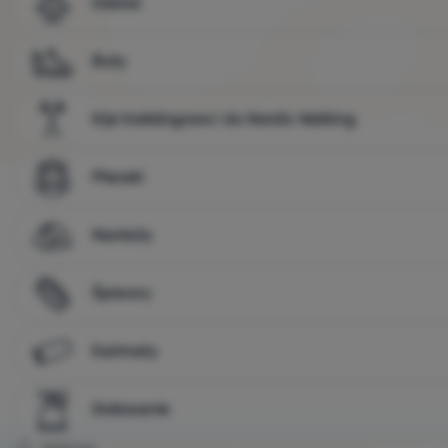
Odzież
Buty
Kije trekkingowe i do Nordic Walking
Plecaki
Namioty
Śpiwory
Karimaty
Gotowanie