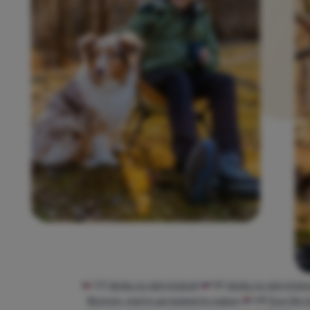
CZ
Venku je nám krásně
SK
Vonku je nám krás
Всичко, което ще вземете навън
HR
Sve što ć