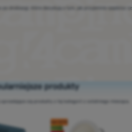
o drobiazgi, które decydują o tym, jak przyjemnie spędzisz cz
ularniejsze produkty
j sprzedające się produkty z tej kategorii z ostatniego miesiąca.
kod: OUT10
Nowość