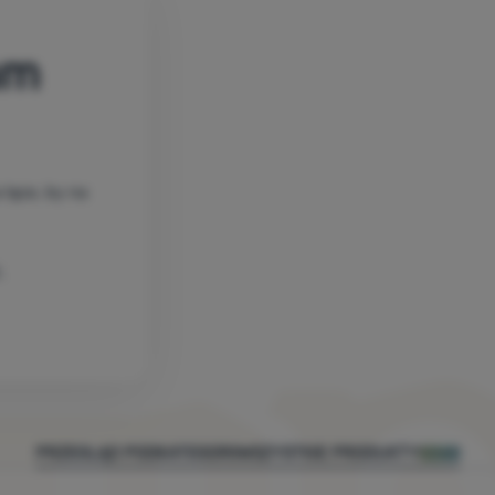
am
łące, by na
i.
PRZEGLĄD PODKATEGORII
WSZYSTKIE PRODUKTY
5060