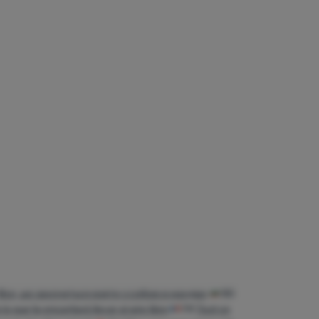
Все, що захочеться взяти з собою в мандри
BG
lo que te encantará llevar al aire libre
FR
Tout ce