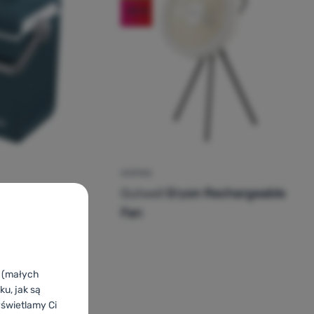
-25
%
WIATRAK
Ocena kupujących
Outwell
Eryon Rechargeable
Fan
4L 12V /
k (małych
u, jak są
yświetlamy Ci