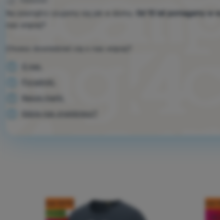
PORADNIKI
Na zewnątrz czujemy się jak w domu.
Od 13 lat pomagamy w 
nas więcej?
Chcesz dowiedzieć się o nas więcej?
O nas
Poradniki
Nasze marki
Gdzie nas znajdziesz?
kod: OUT10
kod: 
Nowość
-15