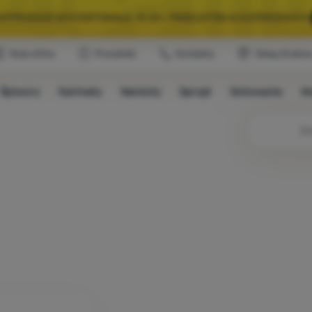
A WYPRZEDAŻ WYSTARTOWAŁA. 10 00+ PRODUKTÓW W SUPERCENACH.
Klub eXtra
Poradniki
Kontakty
Sklep Krakó
WYBRANY SPRZĘT NA KEMPING I WYCIECZKĘ.
WYSTARCZY UŻYĆ KODU
Śpiwory
Karimaty
Namioty
Sprzęt
Gotowanie
W
A WYPRZEDAŻ WYSTARTOWAŁA. 10 00+ PRODUKTÓW W SUPERCENACH.