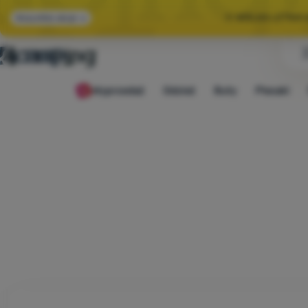
🌞 WIELKA LETNI
Wszystkie akcje
🤫 MAMY -10% NA 
Wyprzedaż
Odzież
Buty
Plecaki
🌞 WIELKA LETNI