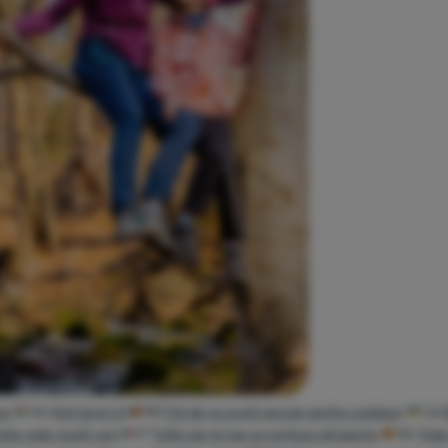
ne
HU
Kint lenni jó
RO
Tot de ce aveți nevoie pentru outdoor
UA
ete rado nositi van
IT
Tutto per le tue avventure all'aperto
ES
Todo 