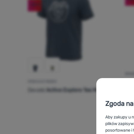
-30
%
ŚPIW
KOSZULKA MĘSKA
Devold
Active Explore Tee Man
Out
Zgoda na 
Aby zakupy u n
plików zapisyw
posortowane i f