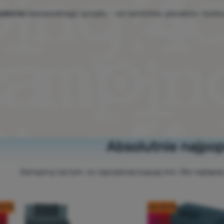
wyborze
niezawodnego sprzętu – od namiotów, plecaków i butów p
Absolutnie najpop
Zainspiruj się tym, co najczęściej kupują inni. Oto najlepie
OUT10
kod: OUT10
%
-34
%