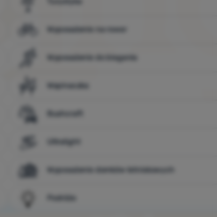
Turystyka
Wyposażenie na rower
Wyposażenie do biegania
Wspinaczka
Bushcraft
Ultralight
Wyposażenie domków letniskowych
Podróże