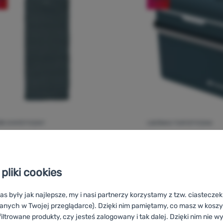
ÓR SYNTETYCZNY
LODÓWKA TURYSTYCZNA
Ocena kupujących
Outwell
ECO Ace 2
well
Freeway Single
230V
pliki cookies
as były jak najlepsze, my i nasi partnerzy korzystamy z tzw. ciastecze
anych w Twojej przeglądarce). Dzięki nim pamiętamy, co masz w koszyk
iltrowane produkty, czy jesteś zalogowany i tak dalej. Dzięki nim nie w