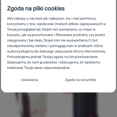
Zgoda na pliki cookies
Zulu
Sandstone 55+5 L
Aby zakupy u nas były jak najlepsze, my i nasi partnerzy
korzystamy z tzw. ciasteczek (małych plików zapisywanych w
Twojej przeglądarce). Dzięki nim pamiętamy, co masz w
koszyku, jak są posortowane i filtrowane produkty, czy jesteś
zalogowany i tak dalej. Dzięki nim nie wyświetlamy Ci też
Pojemność:
60 l
nieodpowiedniej reklamy i pomagają nam w analizach, które
Pas lędźwiowy:
Tak
wykorzystujemy do dalszego ulepszania strony internetowej.
System szelek:
Tył z siatką
Potrzebujemy jednak Twojej zgody na ich przetwarzanie.
471,01
zł
Dziękujemy, że nam ją udzielisz i obiecujemy, że będziemy
308,99
zł
Dodaj 'Plecak turystyczny Zulu Sandstone 55+5 L' do p
traktować Twoje dane odpowiedzialnie.
Konfiguracja zgody na kategorie plików
kod: OUT10
Ustawienia
Zgoda na wszystkie
-12
%
cookie
-15
%
Techniczne
Techniczne
-
Bez tych ciasteczek nasza strona może nie
działać prawidłowo.
.
ZAWSZE AKTYWNE