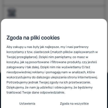
Sprzęt
Gotowanie
Wspinaczka
Jeśli robisz zakupy w naszym sklepie stacjonarnym lub
przez nasz e-shop, ale towar odbierasz i opłacasz
Sprzęt
bezpośrednio w sklepie, fakturę wystawi dla Ciebie
ultralight
Zgoda na pliki cookies
spółka Forcamping Poland Sp. z o.o.
Sport
Aby zakupy u nas były jak najlepsze, my i nasi partnerzy
Sklep
korzystamy z tzw. ciasteczek (małych plików zapisywanych w
Marki
Twojej przeglądarce). Dzięki nim pamiętamy, co masz w
koszyku, jak są posortowane i filtrowane produkty, czy jesteś
Klub
zalogowany i tak dalej. Dzięki nim nie wyświetlamy Ci też
eXtra
nieodpowiedniej reklamy i pomagają nam w analizach, które
wykorzystujemy do dalszego ulepszania strony internetowej.
Poradniki
Potrzebujemy jednak Twojej zgody na ich przetwarzanie.
Dziękujemy, że nam ją udzielisz i obiecujemy, że będziemy
Kontakty
Informacje i warunki
traktować Twoje dane odpowiedzialnie.
Poradnik Outdoorowy
Sklep
Infolinia
Konfiguracja zgody na kategorie plików
Ustawienia
Zgoda na wszystkie
Kraków
4camping4nature
+48 338 881 596
cookie