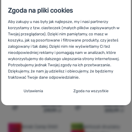
Zgoda na pliki cookies
Aby zakupy u nas były jak najlepsze, my i nasi partnerzy
korzystamy z tzw. ciasteczek (małych plików zapisywanych w
Twojej przeglądarce). Dzięki nim pamiętamy, co masz w
koszyku, jak są posortowane i filtrowane produkty, czy jesteś
zalogowany i tak dalej. Dzięki nim nie wyświetlamy Ci też
KARABINKI
DAMSKA UPRZĄŻ
nieodpowiedniej reklamy i pomagają nam w analizach, które
Ocena kupują
wykorzystujemy do dalszego ulepszania strony internetowej.
Camp
Photon Wire
Potrzebujemy jednak Twojej zgody na ich przetwarzanie.
Rack Pack - 6 Pcs
Dziękujemy, że nam ją udzielisz i obiecujemy, że będziemy
Camp
Energy Nova
traktować Twoje dane odpowiedzialnie.
Konfiguracja zgody na kategorie plików
Ustawienia
Zgoda na wszystkie
cookie
259,00
zł
242,00
zł
Techniczne
Techniczne
-
Bez tych ciasteczek nasza strona może nie
219,99
zł
205,99
zł
Dodaj 'Karabinki Camp Photon Wire Rack Pack - 6 Pcs' 
Dodaj 'Damska uprząż Ca
działać prawidłowo.
.
ZAWSZE AKTYWNE
Nowość
-14
%