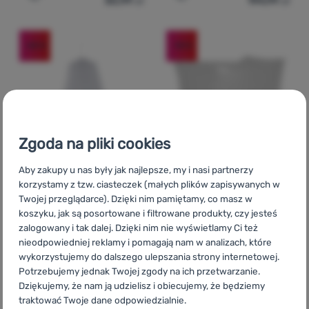
50,99
zł
194,99
zł
Dodaj 'Moskitiera Sea to Summit Head Net Standard' do
Dodaj 'Moskitiera Sea to 
-48
%
-18
%
Zgoda na pliki cookies
Aby zakupy u nas były jak najlepsze, my i nasi partnerzy
korzystamy z tzw. ciasteczek (małych plików zapisywanych w
MOSKITIERA
MOSKITIERA
Twojej przeglądarce). Dzięki nim pamiętamy, co masz w
Easy Camp
Mosquito
Lifesystems
BoxNet -
koszyku, jak są posortowane i filtrowane produkty, czy jesteś
Net Double
Single
zalogowany i tak dalej. Dzięki nim nie wyświetlamy Ci też
nieodpowiedniej reklamy i pomagają nam w analizach, które
142,39
zł
144,00
zł
wykorzystujemy do dalszego ulepszania strony internetowej.
73,99
zł
117,99
zł
Dodaj 'Moskitiera Easy Camp Mosquito Net Double' do p
Dodaj 'Moskitiera Lifesys
Potrzebujemy jednak Twojej zgody na ich przetwarzanie.
Dziękujemy, że nam ją udzielisz i obiecujemy, że będziemy
traktować Twoje dane odpowiedzialnie.