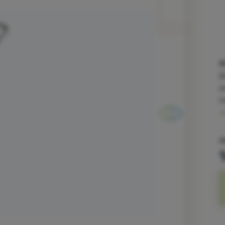
9
Z
o
n
1