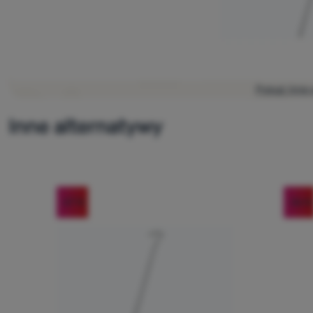
Pokaż lini
Inne alternatywy
-27
%
-36
%