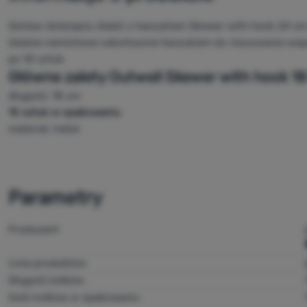
Zestaw dziesięciu śledzi z haczykiem Skewer with hook 24 cm
śledzie namiotowe zakończone haczykiem do mocowania wiąz
po 10 sztuk.
Główne zalety
Outwell Skewer with hook 1
długość: 18 cm
10 sztuk w opakowaniu
materiał: metal
Parametry
Producent
Linia produktów
Długość kołków
Ilość kołków w opakowaniu