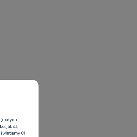
k (małych
u, jak są
yświetlamy Ci