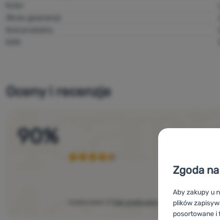
Kolor
Okres gwarancji
Kod produktu
EAN
Oceny i recenzje
90
%
Zgoda na 
Aby zakupy u n
Liczba ocen: 2
(
Jak analizujemy opinie
)
plików zapisyw
posortowane i f