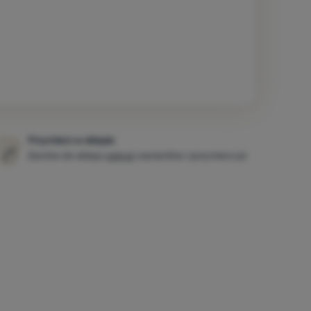
Przymierz w sklepie
Zamów do sklepu
więcej
wariantów i przymierz je!