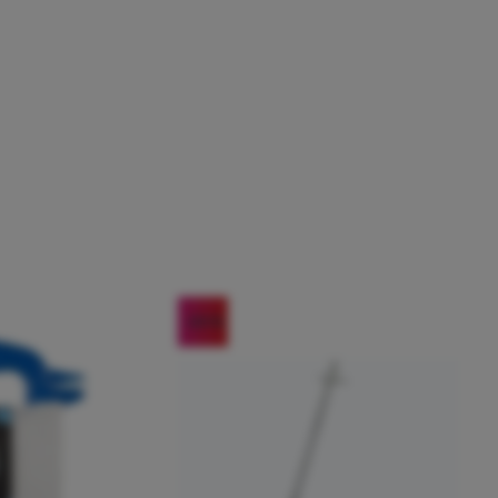
-24
%