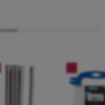
ę produktów
-16
%