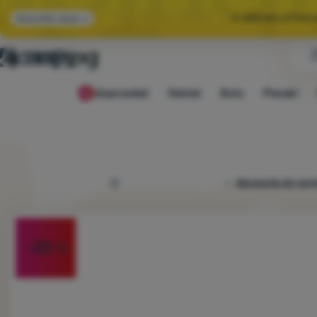
🌞 WIELKA LETNI
Wszystkie akcje
🤫 MAMY -10% NA 
Wyprzedaż
Odzież
Buty
Plecaki
🌞 WIELKA LETNI
4camping.pl
Akcesoria do nam
Zdjęcie
-25
%