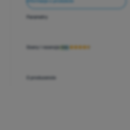
Informacje o produkcie
Parametry
Oceny i recenzje
90%
O producencie