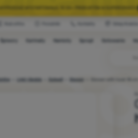
A WYPRZEDAŻ WYSTARTOWAŁA. 10 00+ PRODUKTÓW W SUPERCENACH.
Klub eXtra
Poradniki
Kontakty
Sklep Krakó
WYBRANY SPRZĘT NA KEMPING I WYCIECZKĘ.
WYSTARCZY UŻYĆ KODU
Śpiwory
Karimaty
Namioty
Sprzęt
Gotowanie
W
A WYPRZEDAŻ WYSTARTOWAŁA. 10 00+ PRODUKTÓW W SUPERCENACH.
iotów
Linki i śledzie
Outwell
Skewer
Skewer with hook 18 cm
Ś