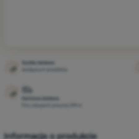
Szybka dostawa
dostępnych produktów
Darmowa dostawa
Przy zakupach powyżej 299 zł
Informacje o produkcie