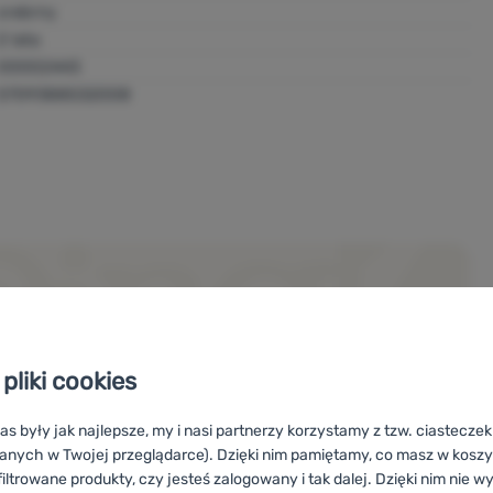
srebrny
2 lata
00002443
5709388532008
pliki cookies
as były jak najlepsze, my i nasi partnerzy korzystamy z tzw. ciastecze
anych w Twojej przeglądarce). Dzięki nim pamiętamy, co masz w koszyk
iltrowane produkty, czy jesteś zalogowany i tak dalej. Dzięki nim nie w