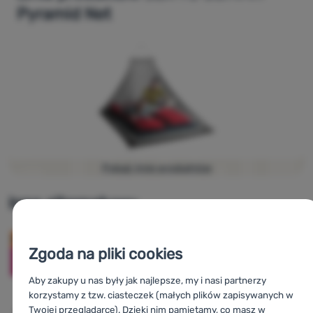
Pyramid Net
Pokaż linię produktów
Inne alternatywy
kod: OUT10
-25
%
-31
%
Zgoda na pliki cookies
-12
%
Aby zakupy u nas były jak najlepsze, my i nasi partnerzy
korzystamy z tzw. ciasteczek (małych plików zapisywanych w
Twojej przeglądarce). Dzięki nim pamiętamy, co masz w