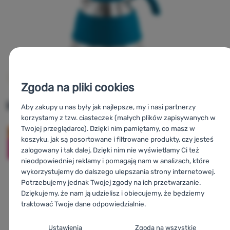
Pokaż linię produktów
Zgoda na pliki cookies
Inne alternatywy
Aby zakupy u nas były jak najlepsze, my i nasi partnerzy
korzystamy z tzw. ciasteczek (małych plików zapisywanych w
Twojej przeglądarce). Dzięki nim pamiętamy, co masz w
kod: OUT10
-33
%
-15
%
koszyku, jak są posortowane i filtrowane produkty, czy jesteś
-10
%
zalogowany i tak dalej. Dzięki nim nie wyświetlamy Ci też
nieodpowiedniej reklamy i pomagają nam w analizach, które
wykorzystujemy do dalszego ulepszania strony internetowej.
Potrzebujemy jednak Twojej zgody na ich przetwarzanie.
Dziękujemy, że nam ją udzielisz i obiecujemy, że będziemy
traktować Twoje dane odpowiedzialnie.
Konfiguracja zgody na kategorie plików
Ustawienia
Zgoda na wszystkie