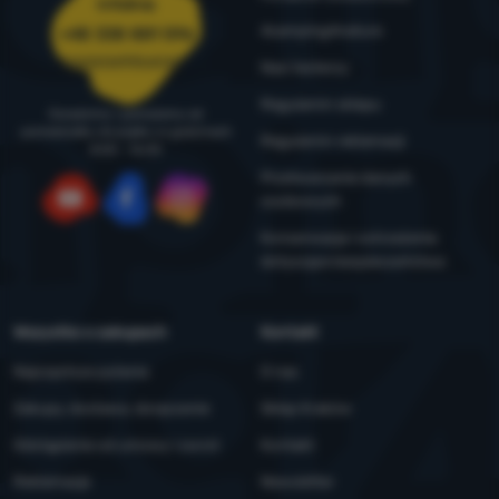
Infolinia
4camping4nature
+48 338 881 596
zamowienia@4camping.pl
Nasi testerzy
Regulamin sklepu
Doradzimy i pomożemy od
poniedziałku do piątku w godzinach
Regulamin reklamacji
8:00 - 16:00
Przetwarzanie danych
osobowych
YouTube
Facebook
Instagram
Konserwacja i ostrzeżenia
dotyczące bezpieczeństwa
Wszystko o zakupach
Kontakt
Najczęstsze pytania
O nas
Zakupy, dostawa, doręczenie
Sklep Kraków
Odstąpienie od umowy i zwrot
Kontakt
Reklamacje
Newsletter