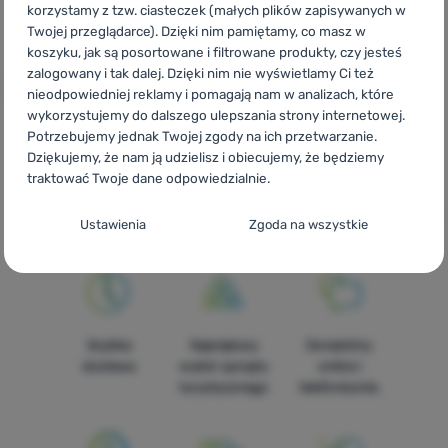
korzystamy z tzw. ciasteczek (małych plików zapisywanych w
239,99
zł
239,99
zł
179,99
zł
179,99
zł
Dodaj 'Czajnik Outwell Collaps Kettle 1,5L' do porównania
Dodaj 'Czajnik Outwell Col
Twojej przeglądarce). Dzięki nim pamiętamy, co masz w
koszyku, jak są posortowane i filtrowane produkty, czy jesteś
zalogowany i tak dalej. Dzięki nim nie wyświetlamy Ci też
nieodpowiedniej reklamy i pomagają nam w analizach, które
wykorzystujemy do dalszego ulepszania strony internetowej.
Potrzebujemy jednak Twojej zgody na ich przetwarzanie.
Dziękujemy, że nam ją udzielisz i obiecujemy, że będziemy
CZ
Outwell Kettle
SK
Outwell Kettle
HU
Outwell Kettle
RO
traktować Twoje dane odpowiedzialnie.
Outwell Kettle
UA
Outwell Kettle
BG
Outwell Kettle
HR
Outwell Kettle
IT
Outwell Kettle
ES
Outwell Kettle
FR
Outwell
Konfiguracja zgody na kategorie plików
Ustawienia
Zgoda na wszystkie
Kettle
AT
Outwell Kettle
DE
Outwell Kettle
CH
Outwell Kettle
cookie
Techniczne
Techniczne
-
Bez tych ciasteczek nasza strona może nie
działać prawidłowo.
.
ZAWSZE AKTYWNE
Szybka
Największy
Doradzimy
dostawa
wybór sprzętu
online i
Techniczne ciasteczka umożliwiają przejście przez koszyk
turystycznego
telefonicznie.
Funkcje preferowane i rozszerzone
Funkcje preferowane i rozszerzone
-
abyś nie musiał
zakupowy, porównanie produktów i inne niezbędne funkcje.
wszystkiego ustawiać ponownie i mógł się z nami połączyć, np.
Więcej informacji
za pomocą czatu.
.