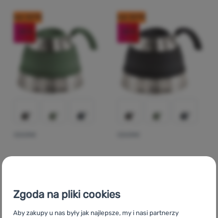
kod: OUT10
kod: OUT10
Zaloguj
-25
%
-25
%
się /
zarejestruj
CZAJNIK
CZAJNIK
Ocena kupujących
Ocena kupują
Outwell
Collaps Kettle
Outwell
Collaps Kettle
1,5L
1,5L
Zgoda na pliki cookies
Aby zakupy u nas były jak najlepsze, my i nasi partnerzy