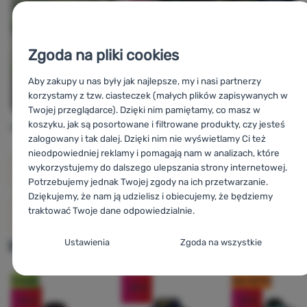
szybkoschnący
boczne kieszenie zapinane
na zamek błyskawiczny
Zgoda na pliki cookies
otwory na kciuki
Aby zakupy u nas były jak najlepsze, my i nasi partnerzy
płaskie szwy
korzystamy z tzw. ciasteczek (małych plików zapisywanych w
komfort i swoboda ruchów
Twojej przeglądarce). Dzięki nim pamiętamy, co masz w
Pełną recenzję produktu można znaleźć
TUTAJ
.
koszyku, jak są posortowane i filtrowane produkty, czy jesteś
Cały test
Terézia Kútna
zalogowany i tak dalej. Dzięki nim nie wyświetlamy Ci też
zewnętrzny współpracownik
nieodpowiedniej reklamy i pomagają nam w analizach, które
Tabela rozmiarów Progress
wykorzystujemy do dalszego ulepszania strony internetowej.
Oceny i recenzje
70%
Konserwacja odzieży Progress
Potrzebujemy jednak Twojej zgody na ich przetwarzanie.
Dziękujemy, że nam ją udzielisz i obiecujemy, że będziemy
traktować Twoje dane odpowiedzialnie.
O producencie
Konfiguracja zgody na kategorie plików
Inne alternatywy
Ustawienia
Zgoda na wszystkie
cookie
Techniczne
Techniczne
-
Bez tych ciasteczek nasza strona może nie
Nowość
kod: OUT10
-38
%
działać prawidłowo.
.
-26
%
-30
%