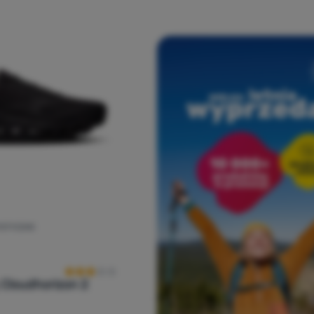
YSTYCZNE
Ocena kupujących
g
Cloudhorizon 2