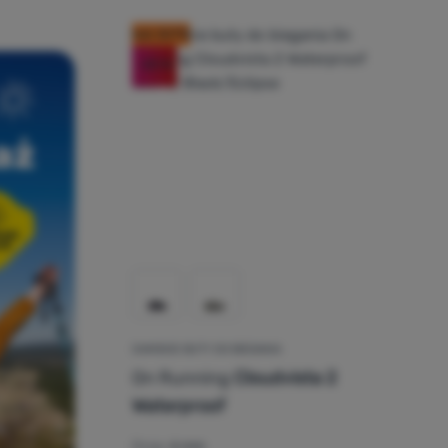
kod: OUT10
-20
%
DAMSKIE BUTY DO BIEGANIA
On Running
Cloudvista 2
Waterproof
Drop:
6 mm