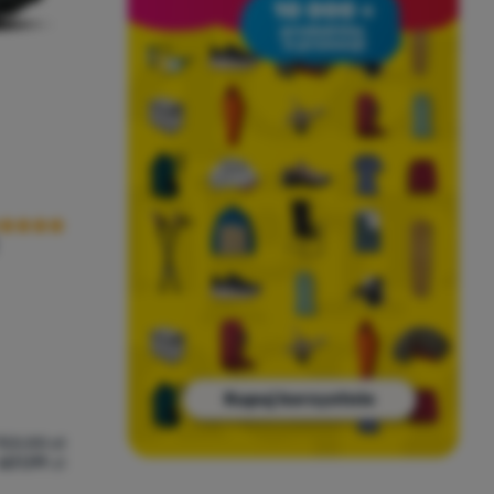
cena kupujących
753,00
zł
601,99
zł
porównania
egania On Running Cloudvista 2' do porównania