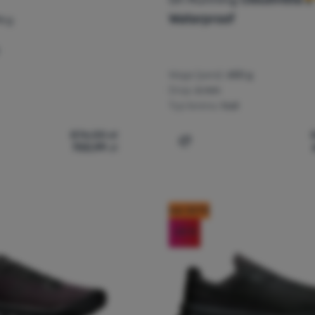
Waterproof
6 g
Waga (para):
650 g
Drop:
6 mm
Typ terenu:
trail
876,00
zł
700,99
zł
y do biegania dla mężczyzn On Running Cloudsurfer Trail 2 WP'
Dodaj 'Buty do biegania d
kod: OUT10
-20
%