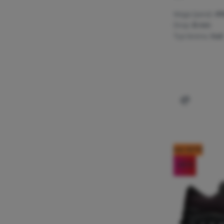
Waga (para):
49
Drop:
8 mm
Typ terenu:
trail
Dodaj 'But
kod: OUT10
-20
%