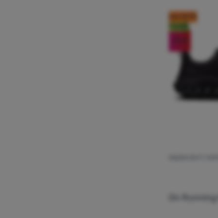
kod: OUT10
Nowość
-20
%
MĘSKIE BUTY TUR
On Runnin