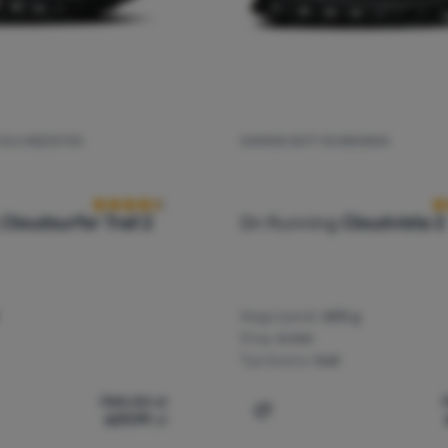
A DLA MĘŻCZYZN
DAMSKIE BUTY DO BIEGANIA
Ocena kupujących
O
g
Cloudsurfer Trail 2
On Running
Cloudvista 2
Waga (para):
600 g
Drop:
6 mm
Typ terenu:
trail
788,00
zł
629,99
zł
y do biegania dla mężczyzn On Running Cloudsurfer Trail 2' do 
Dodaj 'Damskie buty do bi