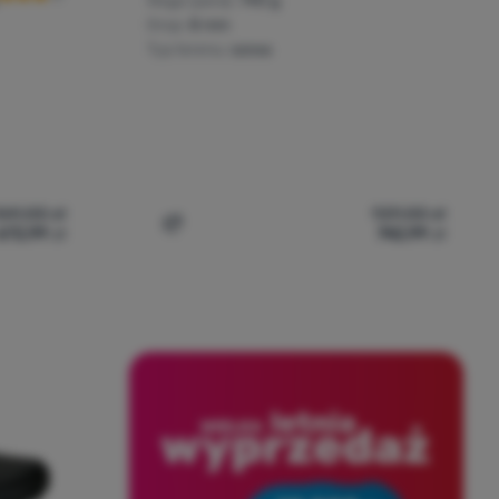
Waga (para):
740 g
Drop:
8 mm
Typ terenu:
szosa
841,00
zł
929,00
zł
672,99
zł
742,99
zł
 do porównania
la mężczyzn On Running Cloudvista 2 Waterproof' do porównani
Dodaj 'Męskie buty turystyczne On Runni