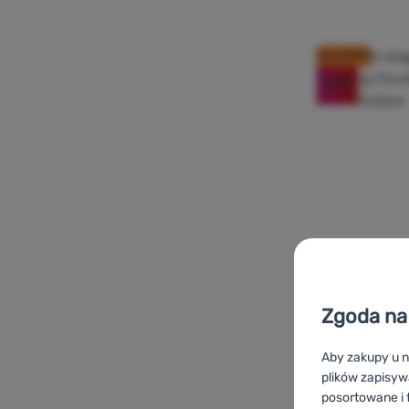
kod: OUT10
-20
%
Zgoda na 
BUTY DO BIEGANI
Aby zakupy u n
plików zapisyw
On Runnin
posortowane i f