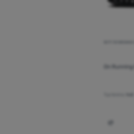
BUTY DO BIEGANI
On Runnin
Typ terenu:
trail
Dodaj 'But