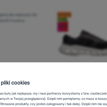
kod: OUT10
Nowość
-20
%
pliki cookies
A DLA MĘŻCZYZN
BUTY DO BIEGANIA DLA MĘŻCZYZN
Ocena kupujących
On Running
Cloudrunner
as były jak najlepsze, my i nasi partnerzy korzystamy z tzw. ciastecze
anych w Twojej przeglądarce). Dzięki nim pamiętamy, co masz w koszyk
Waga (para):
622 g
g
Cloudswift 4
iltrowane produkty, czy jesteś zalogowany i tak dalej. Dzięki nim nie w
Drop:
8 mm