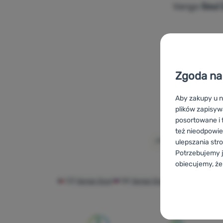
Vango
Soul
Dodaj 'Nam
Zgoda na 
Aby zakupy u n
plików zapisyw
posortowane i f
też nieodpowie
ulepszania str
Potrzebujemy j
obiecujemy, że
CZ
Vango Soul
SK
Vango Soul
HU
Vango Sou
Konfigurac
Techniczn
Techniczne
-
B
ZAWSZE AK