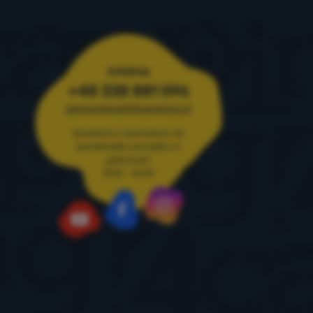
Infolinia
+48 338 881 596
zamowienia@4camping.pl
Doradzimy i pomożemy od
poniedziałku do piątku w
godzinach
8:00 - 16:00
Instagram
Facebook
YouTube