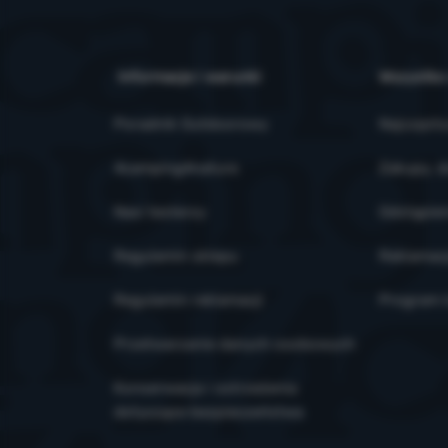
Informacje i warunki
Wszystko
Poradnik Outdoorowy
Najczęsts
4camping4nature
Zakupy, d
Nasi testerzy
Odstąpien
Regulamin sklepu
Reklamac
Regulamin reklamacji
Program l
Przetwarzanie danych osobowych
Konserwacja i ostrzeżenia
dotyczące bezpieczeństwa