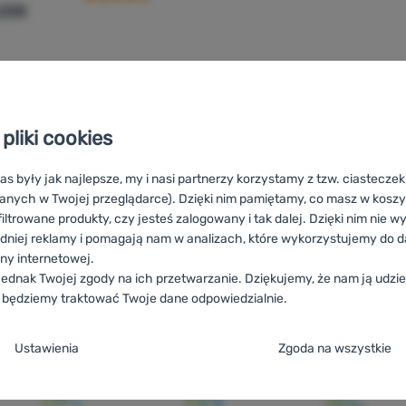
 200
434,00
zł
356,99
zł
iot turystyczny Vango Soul 200' do porównania
pliki cookies
as były jak najlepsze, my i nasi partnerzy korzystamy z tzw. ciastecze
anych w Twojej przeglądarce). Dzięki nim pamiętamy, co masz w koszyk
iltrowane produkty, czy jesteś zalogowany i tak dalej. Dzięki nim nie w
dniej reklamy i pomagają nam w analizach, które wykorzystujemy do d
ony internetowej.
ednak Twojej zgody na ich przetwarzanie. Dziękujemy, że nam ją udziel
 będziemy traktować Twoje dane odpowiedzialnie.
l
RO
Vango Soul
UA
Vango Soul
BG
Vango Soul
HR
Vango Sou
ja zgody na kategorie plików cookie
Ustawienia
Zgoda na wszystkie
AT
Vango Soul
DE
Vango Soul
CH
Vango Soul
e
ez tych ciasteczek nasza strona może nie działać prawidłowo.
.
TYWNE