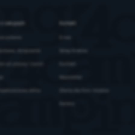
 o zakupach
Kontakt
ze pytania
O nas
ostawa, doręczenie
Sklep Kraków
ie od umowy i zwrot
Kontakt
je
Newsletter
ojalnościowy eXtra
Oferta dla firm i klubów
Kariera