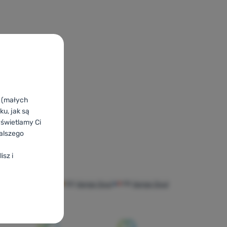
k (małych
u, jak są
yświetlamy Ci
alszego
isz i
l
IT
Vango Soul
ES
Vango Soul
FR
Vango Soul