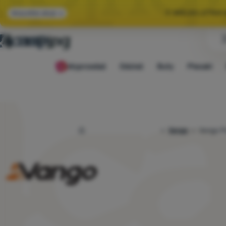
🌞 WIELKA LETNI
Wszystkie akcje
🤫 MAMY -10% NA 
Wyprzedaż
Odzież
Buty
Plecaki
🌞 WIELKA LETNI
4camping.pl
Vango
Vango Po