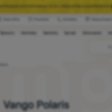
A WYPRZEDAŻ WYSTARTOWAŁA. 10 00+ PRODUKTÓW W SUPERCENACH.
Klub eXtra
Poradniki
Kontakty
Sklep Krakó
WYBRANY SPRZĘT NA KEMPING I WYCIECZKĘ.
WYSTARCZY UŻYĆ KODU
Śpiwory
Karimaty
Namioty
Sprzęt
Gotowanie
W
A WYPRZEDAŻ WYSTARTOWAŁA. 10 00+ PRODUKTÓW W SUPERCENACH.
laris
Vango Polaris