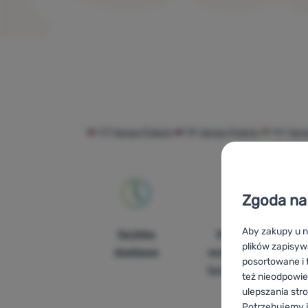
Produkty
CZ
Vango Polaris
SK
Vango Polaris
HU
Vang
Polaris
Zgoda na 
Aby zakupy u n
Szybka
Największy
plików zapisyw
dostawa
wybór sprzętu
posortowane i f
turystycznego
też nieodpowie
ulepszania str
Potrzebujemy j