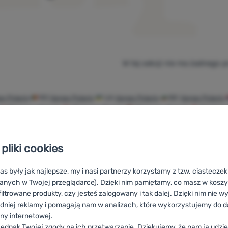
W tej sekcji nie ma żadnego 
o Polaris
RO
Vango Polaris
UA
Vango Polaris
BG
Vango Polaris
FR
Vango Polaris
AT
Vango Polaris
DE
Vango Polaris
CH
Vango
pliki cookies
as były jak najlepsze, my i nasi partnerzy korzystamy z tzw. ciastecze
Doradzimy
100%
Darmowa
anych w Twojej przeglądarce). Dzięki nim pamiętamy, co masz w koszyk
online i
oryginalne
wysyłka
iltrowane produkty, czy jesteś zalogowany i tak dalej. Dzięki nim nie w
telefonicznie.
produkty
powyżej 299zł
dniej reklamy i pomagają nam w analizach, które wykorzystujemy do d
ony internetowej.
ednak Twojej zgody na ich przetwarzanie. Dziękujemy, że nam ją udziel