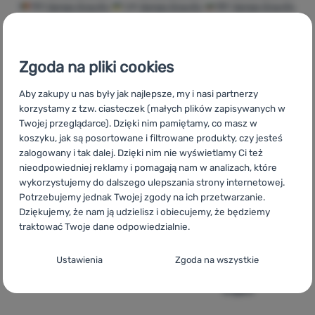
RO
Vango Gravity
UA
Vango Gravity
BG
Vango Gravity
HR
Vango Gravity
IT
Vango Gravity
ES
Vango Gravity
FR
Zaloguj
Vango Gravity
AT
Vango Gravity
DE
Vango Gravity
CH
się /
Vango Gravity
Zgoda na pliki cookies
zarejestruj
Aby zakupy u nas były jak najlepsze, my i nasi partnerzy
korzystamy z tzw. ciasteczek (małych plików zapisywanych w
Twojej przeglądarce). Dzięki nim pamiętamy, co masz w
Szybka
Największy
Doradzimy
koszyku, jak są posortowane i filtrowane produkty, czy jesteś
dostawa
wybór sprzętu
online i
zalogowany i tak dalej. Dzięki nim nie wyświetlamy Ci też
turystycznego
telefonicznie.
nieodpowiedniej reklamy i pomagają nam w analizach, które
wykorzystujemy do dalszego ulepszania strony internetowej.
Potrzebujemy jednak Twojej zgody na ich przetwarzanie.
Dziękujemy, że nam ją udzielisz i obiecujemy, że będziemy
traktować Twoje dane odpowiedzialnie.
100%
Darmowa
Znajdziesz nas
Konfiguracja zgody na kategorie plików
Ustawienia
Zgoda na wszystkie
oryginalne
wysyłka
w 14
cookie
produkty
powyżej 299zł
europejskich
krajach
Techniczne
Techniczne
-
Bez tych ciasteczek nasza strona może nie
działać prawidłowo.
.