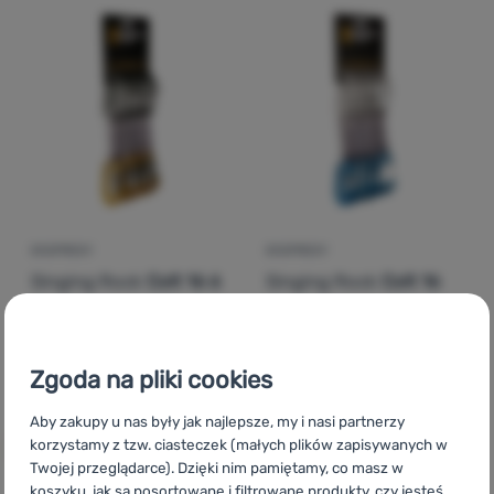
Zaloguj
się /
zarejestruj
EKSPRESY
EKSPRESY
Singing Rock
Colt 16 6
Singing Rock
Colt 16
Pack
Wire 6 Pack
452,00
zł
508,99
zł
Zgoda na pliki cookies
430,99
zł
Dodaj 'Ekspresy Singing Rock Colt 16 6 Pack' do porówn
Dodaj 'Ekspresy Singing R
Aby zakupy u nas były jak najlepsze, my i nasi partnerzy
korzystamy z tzw. ciasteczek (małych plików zapisywanych w
Twojej przeglądarce). Dzięki nim pamiętamy, co masz w
koszyku, jak są posortowane i filtrowane produkty, czy jesteś