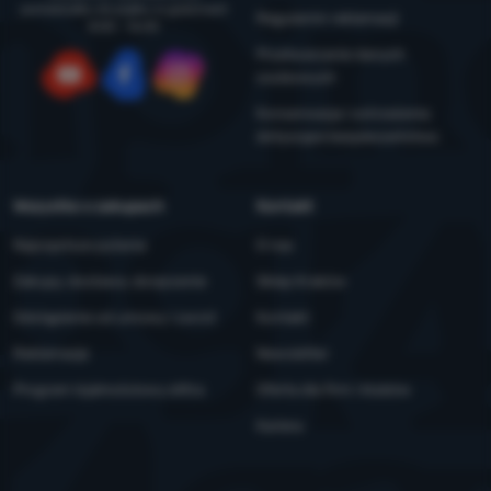
poniedziałku do piątku w godzinach
Regulamin reklamacji
8:00 - 16:00
Przetwarzanie danych
osobowych
YouTube
Facebook
Instagram
Konserwacja i ostrzeżenia
dotyczące bezpieczeństwa
Wszystko o zakupach
Kontakt
Najczęstsze pytania
O nas
Zakupy, dostawa, doręczenie
Sklep Kraków
Odstąpienie od umowy i zwrot
Kontakt
Reklamacje
Newsletter
Program lojalnościowy eXtra
Oferta dla firm i klubów
Kariera