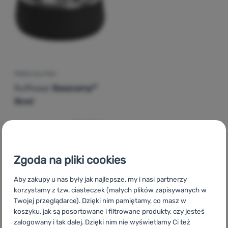
Zaloguj
się /
zarejestruj
MISKA DLA PSA
Ruffwear
Basecamp™
Bowl
294,00
zł
264,60
zł
Dodaj 'Miska dla psa Ruffwear Basecamp™ Bowl' do por
Zgoda na pliki cookies
Aby zakupy u nas były jak najlepsze, my i nasi partnerzy
korzystamy z tzw. ciasteczek (małych plików zapisywanych w
Twojej przeglądarce). Dzięki nim pamiętamy, co masz w
CZ
Ruffwear Basecamp
SK
Ruffwear Basecamp
HU
koszyku, jak są posortowane i filtrowane produkty, czy jesteś
Ruffwear Basecamp
RO
Ruffwear Basecamp
UA
Ruffwear
zalogowany i tak dalej. Dzięki nim nie wyświetlamy Ci też
Basecamp
BG
Ruffwear Basecamp
HR
Ruffwear Basecamp