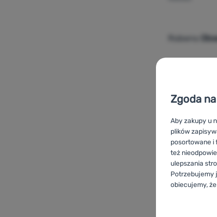
Robens
Obs
Zgoda na 
Dodaj 'Krz
Aby zakupy u n
plików zapisyw
posortowane i f
Nowość
też nieodpowie
-20
%
ulepszania str
Potrzebujemy j
obiecujemy, że
Konfigurac