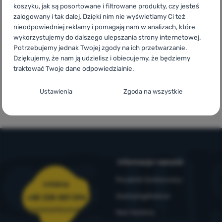
oryginalne
wysyłka
w 14
koszyku, jak są posortowane i filtrowane produkty, czy jesteś
produkty
powyżej 299zł
europejskich
zalogowany i tak dalej. Dzięki nim nie wyświetlamy Ci też
krajach
Zaloguj
nieodpowiedniej reklamy i pomagają nam w analizach, które
się /
wykorzystujemy do dalszego ulepszania strony internetowej.
zarejestruj
Potrzebujemy jednak Twojej zgody na ich przetwarzanie.
Dziękujemy, że nam ją udzielisz i obiecujemy, że będziemy
traktować Twoje dane odpowiedzialnie.
Zamów i
Marki własne
Konfiguracja zgody na kategorie plików
Ustawienia
Zgoda na wszystkie
przymierz w
4camping
cookie
sklepie
Techniczne
Techniczne
-
Bez tych ciasteczek nasza strona może nie
działać prawidłowo.
.
ZAWSZE AKTYWNE
Informacje i warunki
Techniczne ciasteczka umożliwiają przejście przez koszyk
Funkcje preferowane i rozszerzone
Funkcje preferowane i rozszerzone
-
abyś nie musiał
zakupowy, porównanie produktów i inne niezbędne funkcje.
Poradnik Outdoorowy
Infolinia
wszystkiego ustawiać ponownie i mógł się z nami połączyć, np.
Więcej informacji
za pomocą czatu.
.
4camping4nature
+48 338 881 596
Zezwól
zamowienia@4camping.pl
Nasi testerzy