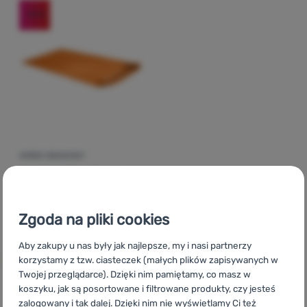
-10
%
Zaloguj
się /
zarejestruj
WOREK BIWAKOWY
Ortovox
Bivy Double
399,00
zł
Zgoda na pliki cookies
358,99
zł
Dodaj 'Worek biwakowy Ortovox Bivy Double' do porówn
Aby zakupy u nas były jak najlepsze, my i nasi partnerzy
korzystamy z tzw. ciasteczek (małych plików zapisywanych w
Twojej przeglądarce). Dzięki nim pamiętamy, co masz w
koszyku, jak są posortowane i filtrowane produkty, czy jesteś
zalogowany i tak dalej. Dzięki nim nie wyświetlamy Ci też