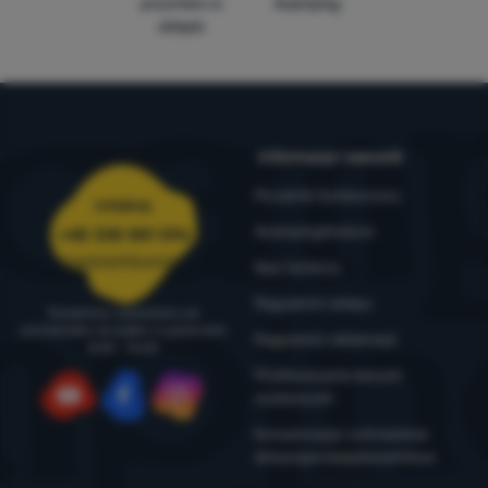
przymierz w
4camping
sklepie
Informacje i warunki
Poradnik Outdoorowy
Infolinia
4camping4nature
+48 338 881 596
zamowienia@4camping.pl
Nasi testerzy
Regulamin sklepu
Doradzimy i pomożemy od
poniedziałku do piątku w godzinach
Regulamin reklamacji
8:00 - 16:00
Przetwarzanie danych
osobowych
YouTube
Facebook
Instagram
Konserwacja i ostrzeżenia
dotyczące bezpieczeństwa