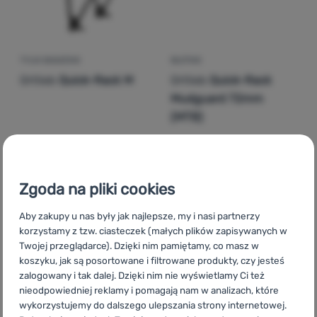
TYLNI BAGAŻNIK
BŁOTNIK
Ortlieb
Quick-Rack M
Ortlieb
Quick-Rack
Mudguard 72mm
(MTB)
452,00
zł
94,00
zł
448,99
zł
85,99
zł
Dodaj 'Tylni bagażnik Ortlieb Quick-Rack M' do porównan
Dodaj 'Błotnik Ortlieb Q
Zgoda na pliki cookies
Aby zakupy u nas były jak najlepsze, my i nasi partnerzy
korzystamy z tzw. ciasteczek (małych plików zapisywanych w
Twojej przeglądarce). Dzięki nim pamiętamy, co masz w
koszyku, jak są posortowane i filtrowane produkty, czy jesteś
zalogowany i tak dalej. Dzięki nim nie wyświetlamy Ci też
nieodpowiedniej reklamy i pomagają nam w analizach, które
wykorzystujemy do dalszego ulepszania strony internetowej.