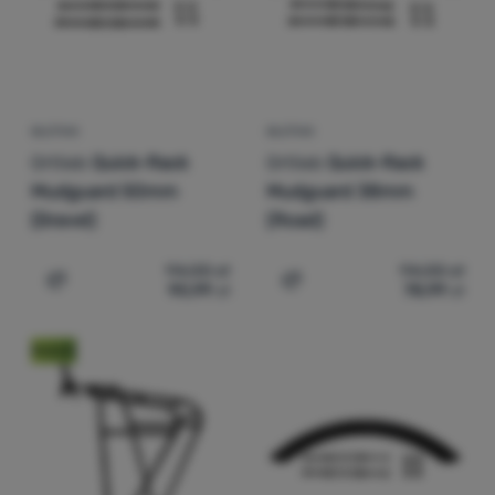
Zaloguj
się /
zarejestruj
BŁOTNIK
BŁOTNIK
Ortlieb
Quick-Rack
Ortlieb
Quick-Rack
Mudguard 50mm
Mudguard 38mm
(Gravel)
(Road)
94,00
zł
94,00
zł
90,99
zł
78,99
zł
Dodaj 'Błotnik Ortlieb Quick-Rack Mudguard 50mm (Grav
Dodaj 'Błotnik Ortlieb Q
Nowość