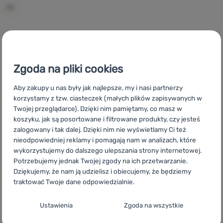
Zaloguj
się /
zarejestruj
CZ
Meindl Island
SK
Meindl Island
HU
Meindl Island
RO
Meindl Island
UA
Meindl Island
BG
Meindl Island
HR
Meindl
Zgoda na pliki cookies
Island
IT
Meindl Island
ES
Meindl Island
FR
Meindl Island
AT
Meindl Island
DE
Meindl Island
CH
Meindl Island
Aby zakupy u nas były jak najlepsze, my i nasi partnerzy
korzystamy z tzw. ciasteczek (małych plików zapisywanych w
Twojej przeglądarce). Dzięki nim pamiętamy, co masz w
koszyku, jak są posortowane i filtrowane produkty, czy jesteś
zalogowany i tak dalej. Dzięki nim nie wyświetlamy Ci też
Szybka
Największy
Doradzimy
nieodpowiedniej reklamy i pomagają nam w analizach, które
dostawa
wybór sprzętu
online i
wykorzystujemy do dalszego ulepszania strony internetowej.
turystycznego
telefonicznie.
Potrzebujemy jednak Twojej zgody na ich przetwarzanie.
Dziękujemy, że nam ją udzielisz i obiecujemy, że będziemy
traktować Twoje dane odpowiedzialnie.
Konfiguracja zgody na kategorie plików
Ustawienia
Zgoda na wszystkie
cookie
100%
Darmowa
Znajdziesz nas