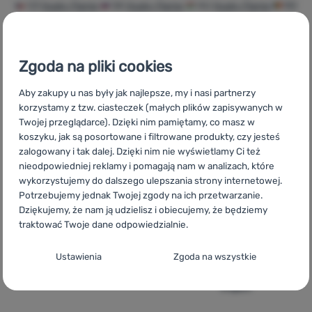
CZ
Husky Flame
SK
Husky Flame
HU
Husky Flame
RO
Husky Flame
UA
Husky Flame
BG
Husky Flame
HR
Husky
Zaloguj
Flame
IT
Husky Flame
ES
Husky Flame
FR
Husky Flame
się /
AT
Husky Flame
DE
Husky Flame
CH
Husky Flame
Zgoda na pliki cookies
zarejestruj
Aby zakupy u nas były jak najlepsze, my i nasi partnerzy
korzystamy z tzw. ciasteczek (małych plików zapisywanych w
Twojej przeglądarce). Dzięki nim pamiętamy, co masz w
Szybka
Największy
Doradzimy
koszyku, jak są posortowane i filtrowane produkty, czy jesteś
dostawa
wybór sprzętu
online i
zalogowany i tak dalej. Dzięki nim nie wyświetlamy Ci też
turystycznego
telefonicznie.
nieodpowiedniej reklamy i pomagają nam w analizach, które
wykorzystujemy do dalszego ulepszania strony internetowej.
Potrzebujemy jednak Twojej zgody na ich przetwarzanie.
Dziękujemy, że nam ją udzielisz i obiecujemy, że będziemy
traktować Twoje dane odpowiedzialnie.
100%
Darmowa
Znajdziesz nas
Konfiguracja zgody na kategorie plików
Ustawienia
Zgoda na wszystkie
oryginalne
wysyłka
w 14
cookie
produkty
powyżej 299zł
europejskich
krajach
Techniczne
Techniczne
-
Bez tych ciasteczek nasza strona może nie
działać prawidłowo.
.