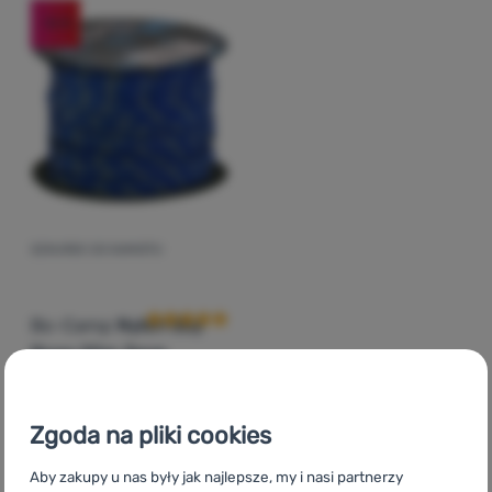
-16
%
Zaloguj
się /
zarejestruj
SZNUREK DO NAMIOTU
Ocena kupujących
Bo-Camp
Nylon Guy
Rope 20m 3mm
Zgoda na pliki cookies
38,00
zł
31,99
zł
Dodaj 'Sznurek do namiotu Bo-Camp Nylon Guy Rope 2
Aby zakupy u nas były jak najlepsze, my i nasi partnerzy