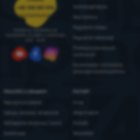
4camping4nature
+48 338 881 596
zamowienia@4camping.pl
Nasi testerzy
Regulamin sklepu
Doradzimy i pomożemy od
poniedziałku do piątku w godzinach
Regulamin reklamacji
8:00 - 16:00
Przetwarzanie danych
osobowych
YouTube
Facebook
Instagram
Konserwacja i ostrzeżenia
dotyczące bezpieczeństwa
Wszystko o zakupach
Kontakt
Najczęstsze pytania
O nas
Zakupy, dostawa, doręczenie
Sklep Kraków
Odstąpienie od umowy i zwrot
Kontakt
Reklamacje
Newsletter