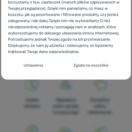
korzystamy z tzw. ciasteczek (małych plików zapisywanych w
Twojej przeglądarce). Dzięki nim pamiętamy, co masz w
koszyku, jak są posortowane i filtrowane produkty, czy jesteś
zalogowany i tak dalej. Dzięki nim nie wyświetlamy Ci też
nieodpowiedniej reklamy i pomagają nam w analizach, które
wykorzystujemy do dalszego ulepszania strony internetowej.
CZ
Bo-Camp Nylon Guy
SK
Bo-Camp Nylon Guy
HU
Bo-
Potrzebujemy jednak Twojej zgody na ich przetwarzanie.
Camp Nylon Guy
RO
Bo-Camp Nylon Guy
UA
Bo-Camp Nylon
Dziękujemy, że nam ją udzielisz i obiecujemy, że będziemy
Guy
BG
Bo-Camp Nylon Guy
HR
Bo-Camp Nylon Guy
IT
traktować Twoje dane odpowiedzialnie.
Bo-Camp Nylon Guy
ES
Bo-Camp Nylon Guy
FR
Bo-Camp
Nylon Guy
AT
Bo-Camp Nylon Guy
DE
Bo-Camp Nylon Guy
Konfiguracja zgody na kategorie plików
Ustawienia
Zgoda na wszystkie
CH
Bo-Camp Nylon Guy
cookie
Techniczne
Techniczne
-
Bez tych ciasteczek nasza strona może nie
działać prawidłowo.
.
ZAWSZE AKTYWNE
Szybka
Największy
Doradzimy
dostawa
wybór sprzętu
online i
Techniczne ciasteczka umożliwiają przejście przez koszyk
turystycznego
telefonicznie.
Funkcje preferowane i rozszerzone
Funkcje preferowane i rozszerzone
-
abyś nie musiał
zakupowy, porównanie produktów i inne niezbędne funkcje.
wszystkiego ustawiać ponownie i mógł się z nami połączyć, np.
Więcej informacji
za pomocą czatu.
.