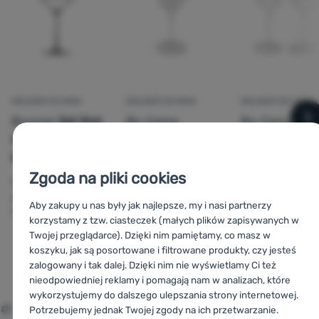
KIELISZKI DO WINA
KIELISZKI DO WINA
KIELISZKI DO WINA
Brunner
Set Red
Bo-Camp
Bo-Camp
n
Wineglass
Deluxe 330ml
Kieliszki na wi
Riserva
2szt.
Bo-camp
Zgoda na pliki cookies
Pojemność
Waga:
300 g
Waga:
200 g
pojemnika:
720 ml
Pojemność
Materiał:
Poliwęgl
Aby zakupy u nas były jak najlepsze, my i nasi partnerzy
Materiał:
Tritan
pojemnika:
330 ml
korzystamy z tzw. ciasteczek (małych plików zapisywanych w
Materiał:
Tritan
Twojej przeglądarce). Dzięki nim pamiętamy, co masz w
koszyku, jak są posortowane i filtrowane produkty, czy jesteś
zalogowany i tak dalej. Dzięki nim nie wyświetlamy Ci też
104,00
zł
122,76
zł
110,0
nieodpowiedniej reklamy i pomagają nam w analizach, które
87,99
zł
87,99
zł
88,9
Porównaj
Porównaj
Porównaj
wykorzystujemy do dalszego ulepszania strony internetowej.
Potrzebujemy jednak Twojej zgody na ich przetwarzanie.