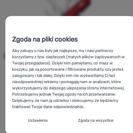
Śrubokręt krzyżakowy
kod produktu 1.7915.T
Zgoda na pliki cookies
Pokaż linię produktów
Aby zakupy u nas były jak najlepsze, my i nasi partnerzy
Inne alternatywy
korzystamy z tzw. ciasteczek (małych plików zapisywanych w
Twojej przeglądarce). Dzięki nim pamiętamy, co masz w
koszyku, jak są posortowane i filtrowane produkty, czy jesteś
-10
%
zalogowany i tak dalej. Dzięki nim nie wyświetlamy Ci też
nieodpowiedniej reklamy i pomagają nam w analizach, które
wykorzystujemy do dalszego ulepszania strony internetowej.
Potrzebujemy jednak Twojej zgody na ich przetwarzanie.
Dziękujemy, że nam ją udzielisz i obiecujemy, że będziemy
traktować Twoje dane odpowiedzialnie.
Konfiguracja zgody na kategorie plików
Ustawienia
Zgoda na wszystkie
cookie