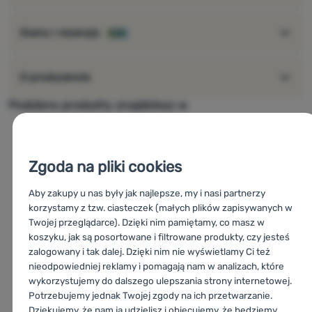
Oceny i recenzje
82%
O producencie
Podobne produkty znajdziesz w
Odzież męska
Odzież damska
Zgoda na pliki cookies
Odzież letnia
Aby zakupy u nas były jak najlepsze, my i nasi partnerzy
Peleryny damskie
korzystamy z tzw. ciasteczek (małych plików zapisywanych w
Twojej przeglądarce). Dzięki nim pamiętamy, co masz w
Peleryny męskie
koszyku, jak są posortowane i filtrowane produkty, czy jesteś
Bushcraft
zalogowany i tak dalej. Dzięki nim nie wyświetlamy Ci też
nieodpowiedniej reklamy i pomagają nam w analizach, które
Odzież bushcraftowa
wykorzystujemy do dalszego ulepszania strony internetowej.
Na zewnątrz jest nam przyjemnie
Potrzebujemy jednak Twojej zgody na ich przetwarzanie.
Dziękujemy, że nam ją udzielisz i obiecujemy, że będziemy