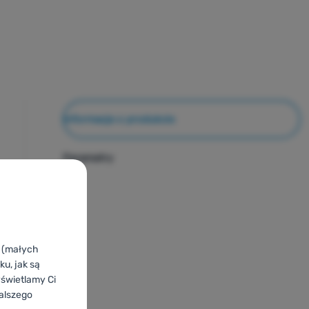
Informacje o produkcie
Parametry
k (małych
u, jak są
yświetlamy Ci
alszego