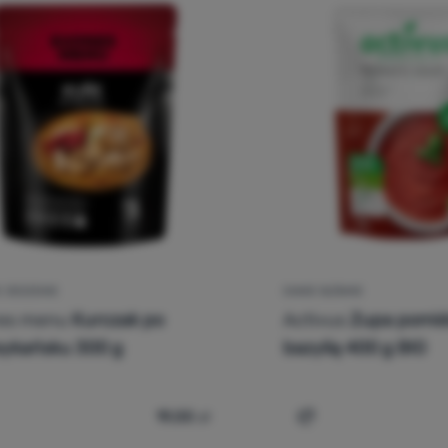
 JEDZENIE
DANIE GŁÓWNE
es menu
Kurczak po
Activus
Zupa pomid
ykańsku 300 g
bazylią 400 g BIO
19,00
zł
równaj
Porównaj