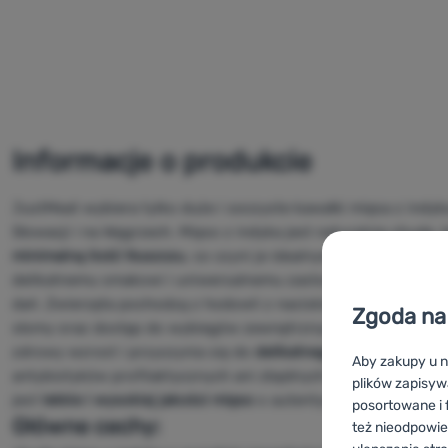
Informacje o produkcie
JustMeat wybiera tylko duże i soczyste kawałki mięsa z indy
Słowacji i na Węgrzech. Mięso z indyka jest naturalnie chude,
minimalną ilość tłuszczu
, co czyni je idealnym wyborem dla a
delikatnemu smakowi i uniwersalnemu zastosowaniu, świetnie 
dań. Zwierzęta pochodzą z hodowli z naciskiem na dobrostan i
Zgoda na 
słomy oraz dostęp do wybiegów zewnętrznych. Wysokiej jako
zdrowy wzrost i przyczynia się do
delikatnego smaku mięsa
. 
Aby zakupy u n
antybiotyków profilaktycznych ani zbędnych konserwantów,
plików zapisyw
jest
lekkie i wysokiej jakości mięso
o autentycznym smaku i wy
posortowane i f
Główne cechy:
też nieodpowie