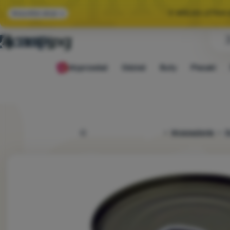
🌞 WIELKA LETNI
Wszystkie akcje
🤫 MAMY -10% NA 
Wyprzedaż
Odzież
Buty
Plecaki
🌞 WIELKA LETNI
4camping.pl
Wyposażenie
G
Zdjęcie