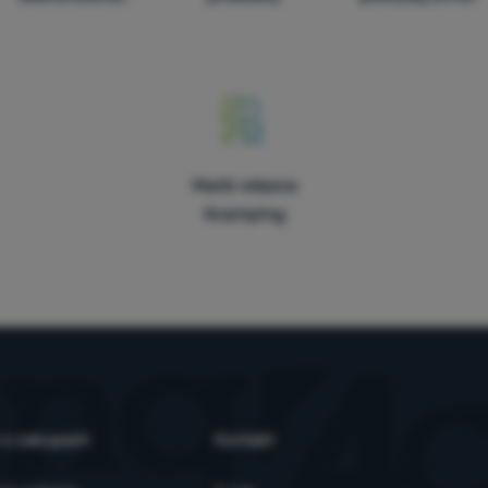
Marki własne
4camping
 o zakupach
Kontakt