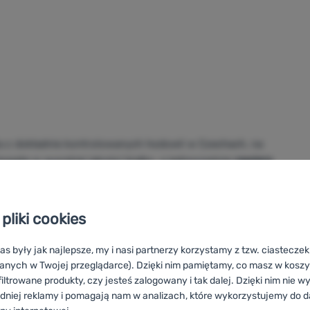
ka z dokładnie kontrolowanych hodowli w Czechach, na
 bogate w wysokiej jakości białko, a jednocześnie
zawiera
ktywnego stylu życia i
zbilansowanej
diety
. Dzięki
nadaje się zarówno na szybką przekąskę, jak i do ciepłych
 naturalne warunki – mają dużo przestrzeni, ściółkę ze
pliki cookies
ści karma z wysoką zawartością kukurydzy bez GMO wspiera
Podczas przetwarzania nie stosuje się hormonów wzrostu,
as były jak najlepsze, my i nasi partnerzy korzystamy z tzw. ciastecze
 barwników czy sztucznych wzmacniaczy smaku. Rezultatem
anych w Twojej przeglądarce). Dzięki nim pamiętamy, co masz w koszyk
sokiej wartości odżywczej.
iltrowane produkty, czy jesteś zalogowany i tak dalej. Dzięki nim nie w
dniej reklamy i pomagają nam w analizach, które wykorzystujemy do d