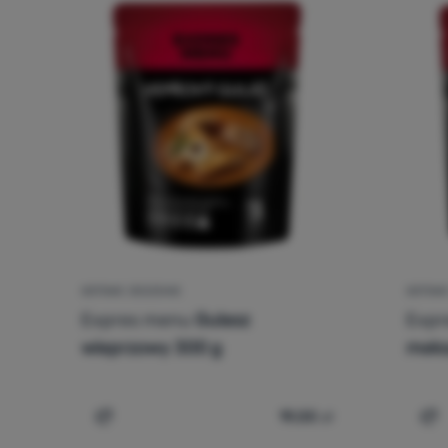
GOTOWE JEDZENIE
GOTOWE
Expres menu
Gulasz
Expr
wieprzowy 300 g
meks
19,00
zł
Porównaj
Po