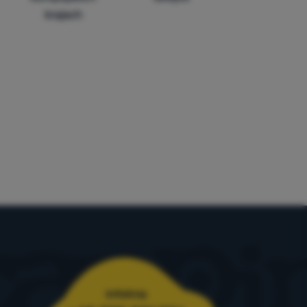
krajach
Infolinia