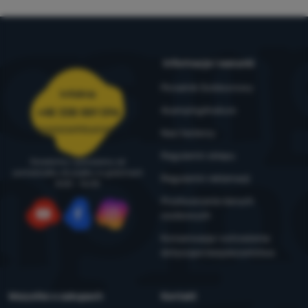
Informacje i warunki
Poradnik Outdoorowy
Infolinia
4camping4nature
+48 338 881 596
zamowienia@4camping.pl
Nasi testerzy
Regulamin sklepu
Doradzimy i pomożemy od
poniedziałku do piątku w godzinach
Regulamin reklamacji
8:00 - 16:00
Przetwarzanie danych
osobowych
YouTube
Facebook
Instagram
Konserwacja i ostrzeżenia
dotyczące bezpieczeństwa
Wszystko o zakupach
Kontakt