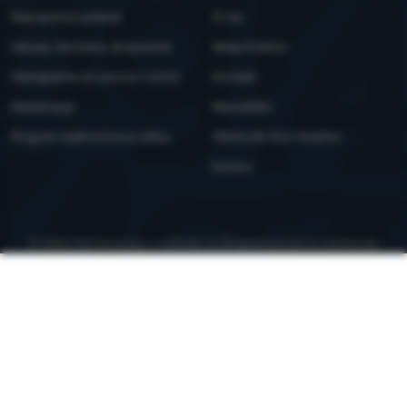
Najczęstsze pytania
O nas
Zakupy, dostawa, doręczenie
Sklep Kraków
Odstąpienie od umowy i zwrot
Kontakt
Reklamacje
Newsletter
Program lojalnościowy eXtra
Oferta dla firm i klubów
Kariera
© 2026 ForCamping s.r.o.
działa na
Shopio
Ustawienia ciasteczek