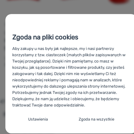
APTECZKA
PUSTA APTECZKA
APTECZKA
n
PIERWSZEJ POMOCY
Lifesystems
Lifesystems
Zgoda na pliki cookies
Lifesystems
Micro First Aid
Blister First A
First Aid Case
Kit
Kit
Aby zakupy u nas były jak najlepsze, my i nasi partnerzy
korzystamy z tzw. ciasteczek (małych plików zapisywanych w
Wymiary:
21 x 16 x 6
Wymiary:
15 x 12 x
Wymiary:
10x7x3 
Twojej przeglądarce). Dzięki nim pamiętamy, co masz w
cm
4,5 cm
koszyku, jak są posortowane i filtrowane produkty, czy jesteś
zalogowany i tak dalej. Dzięki nim nie wyświetlamy Ci też
nieodpowiedniej reklamy i pomagają nam w analizach, które
102,00
zł
102,00
zł
69,0
wykorzystujemy do dalszego ulepszania strony internetowej.
88,99
zł
88,99
zł
61,9
Porównaj
Porównaj
Porównaj
Potrzebujemy jednak Twojej zgody na ich przetwarzanie.
Dziękujemy, że nam ją udzielisz i obiecujemy, że będziemy
traktować Twoje dane odpowiedzialnie.
Porównaj wszystkie alternatywy
Podobne produkty znajdziesz w
Konfiguracja zgody na kategorie plików
Ustawienia
Zgoda na wszystkie
cookie
Na zewnątrz jest nam przyjemnie