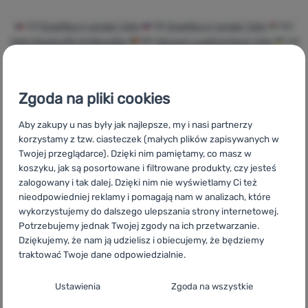
CZ
Doplňkový prodej Yate
SK
Doplňkový prodej Yate
HU
Zaloguj
Yate Kiegészítő értékesítés
RO
Vânzare suplimentară Yate
UA
się /
Додаткові товари Yate
BG
Аксесоари и допълнения Yate
zarejestruj
HR
Dodaci Yate
IT
Accessori Yate
ES
Venta
complementaria Yate
FR
Vente complémentaire Yate
AT
Zgoda na pliki cookies
Zusatzverkauf Yate
DE
Zusatzverkauf Yate
CH
Zusatzverkauf
Yate
Aby zakupy u nas były jak najlepsze, my i nasi partnerzy
korzystamy z tzw. ciasteczek (małych plików zapisywanych w
Twojej przeglądarce). Dzięki nim pamiętamy, co masz w
koszyku, jak są posortowane i filtrowane produkty, czy jesteś
zalogowany i tak dalej. Dzięki nim nie wyświetlamy Ci też
Szybka
Największy
Doradzimy
nieodpowiedniej reklamy i pomagają nam w analizach, które
dostawa
wybór sprzętu
online i
wykorzystujemy do dalszego ulepszania strony internetowej.
turystycznego
telefonicznie.
Potrzebujemy jednak Twojej zgody na ich przetwarzanie.
Dziękujemy, że nam ją udzielisz i obiecujemy, że będziemy
traktować Twoje dane odpowiedzialnie.
Konfiguracja zgody na kategorie plików
Ustawienia
Zgoda na wszystkie
cookie
100%
Darmowa
Znajdziesz nas