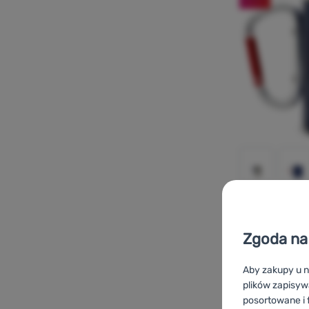
KUBEK TERMICZNY
Zgoda na 
Regatta
Stl
Aby zakupy u n
plików zapisyw
posortowane i f