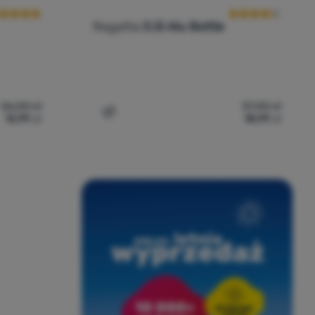
Regatta
0.5l Alu Bottle
26,00
zł
37,00
zł
12,99
zł
18,99
zł
Foam Sit Mat' do porównania
Dodaj 'Butelka Regatta 0.5l Alu Bottle' d