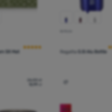
BUTELKA
Ocena kupujących
O
m Sit Mat
Regatta
0.5l Alu Bottle
26,00
zł
12,99
zł
dzisko Regatta Foam Sit Mat' do porównania
Dodaj 'Butelka Regatta 0.5
-50
%