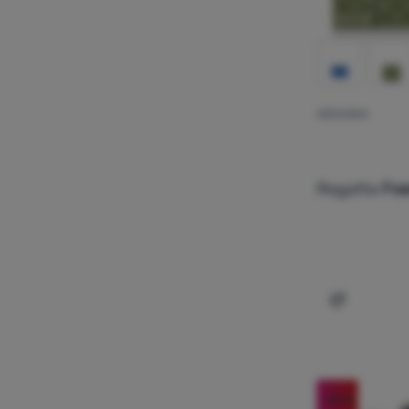
SIEDZISKO
Regatta
Foa
Dodaj 'Sie
-45
%