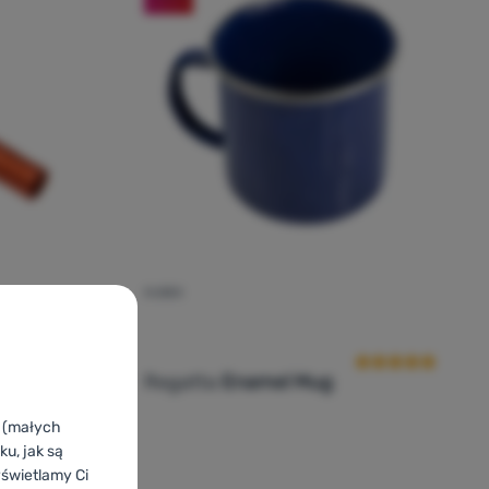
KUBEK
cena kupujących
Ocena kupującyc
Regatta
Enamel Mug
k (małych
u, jak są
yświetlamy Ci