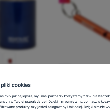
GWIZDEK
O
Ocena kupujących
pliki cookies
Regatta
Keyring Whistle
 Mug Karabiner
as były jak najlepsze, my i nasi partnerzy korzystamy z tzw. ciastecze
anych w Twojej przeglądarce). Dzięki nim pamiętamy, co masz w koszyk
iltrowane produkty, czy jesteś zalogowany i tak dalej. Dzięki nim nie w