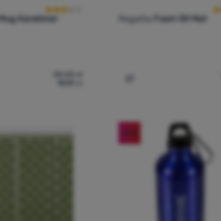
 Mug Karabiner
Regatta
Foam Sit Mat
38,00
zł
19,99
zł
ek termiczny Regatta Stl Mug Karabiner' do porównania
Dodaj 'Siedzisko Regatta 
-49
%