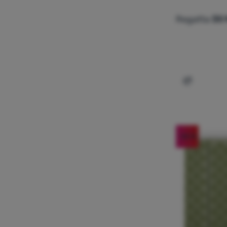
Regatta
Stl
Dodaj 'Kub
-50
%