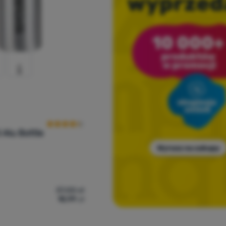
Ocena kupujących
l Alu Bottle
37,00
zł
18,99
zł
lka Regatta 0.5l Alu Bottle' do porównania