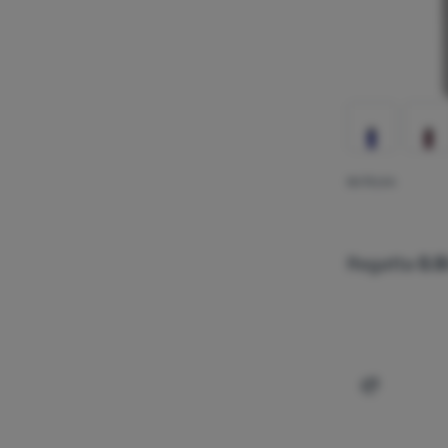
BUTELKA
Regatta
0.5
Dodaj 'Bute