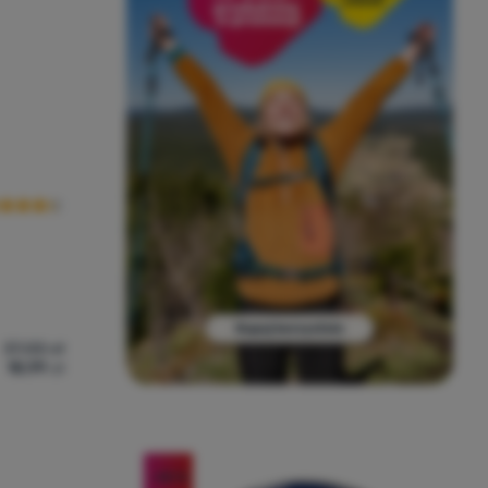
cena kupujących
37,00
zł
18,99
zł
l Alu Bottle' do porównania
-48
%