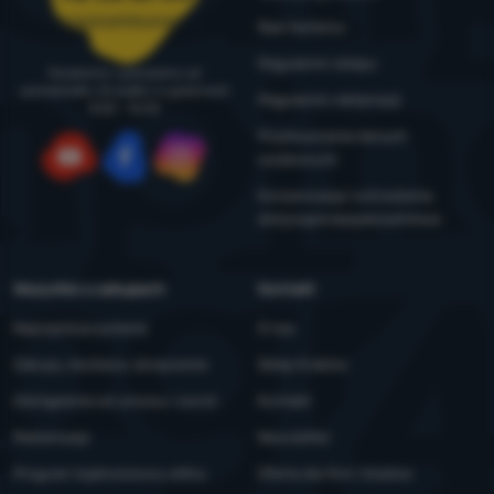
zamowienia@4camping.pl
Nasi testerzy
Regulamin sklepu
Doradzimy i pomożemy od
poniedziałku do piątku w godzinach
Regulamin reklamacji
8:00 - 16:00
Przetwarzanie danych
osobowych
YouTube
Facebook
Instagram
Konserwacja i ostrzeżenia
dotyczące bezpieczeństwa
Wszystko o zakupach
Kontakt
Najczęstsze pytania
O nas
Zakupy, dostawa, doręczenie
Sklep Kraków
Odstąpienie od umowy i zwrot
Kontakt
Reklamacje
Newsletter
Program lojalnościowy eXtra
Oferta dla firm i klubów