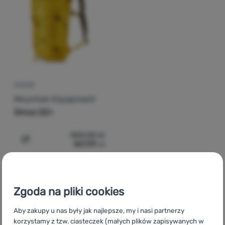
Zaloguj
się /
zarejestruj
PLECAK
Mountain Equipment
Orcus 22+
550,00
zł
467,99
zł
Dodaj 'Plecak Mountain Equipment Orcus 22+' do porów
Zgoda na pliki cookies
Aby zakupy u nas były jak najlepsze, my i nasi partnerzy
CZ
Batohy, tašky, kufry Mountain Equipment
SK
Batohy, tašky,
korzystamy z tzw. ciasteczek (małych plików zapisywanych w