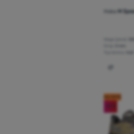
Nowość
(
22
)
Hoka
M Spe
Waga (para):
56
Drop:
5 mm
Typ terenu:
trail
Dodaj 'But
kod: OUT10
-20
%