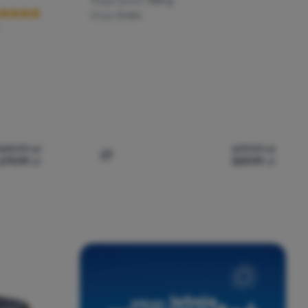
Waga (para):
550 g
Drop:
5 mm
849,99
zł
699,99
zł
679,99
zł
559,99
zł
ania
iegania Hoka W Speedgoat 6 Gtx' do porównania
Dodaj 'Buty damskie Hoka W Transport 2'