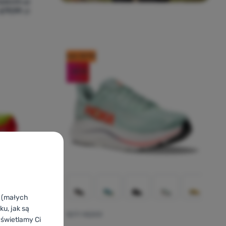
849,99
zł
679,99
zł
dla mężczyzn Hoka M Speedgoat 6 Gtx' do porównania
kod: OUT10
-20
%
k (małych
u, jak są
BUTY MĘSKIE
Ocena kupującyc
yświetlamy Ci