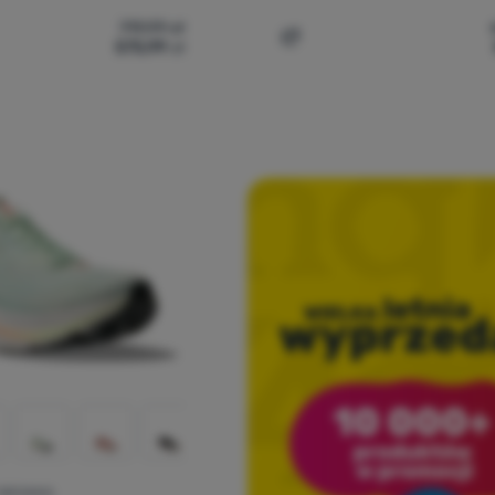
719,99
zł
575,99
zł
skie buty do biegania Hoka W Mach 7' do porównania
Dodaj 'Buty damskie Hoka
BIEGANIA