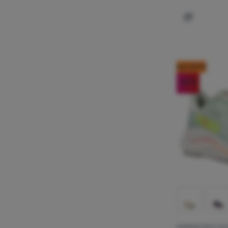
Dodaj 'Dam
kod: OUT10
-20
%
DAMSKIE BUTY DO 