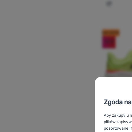
Dodaj 'But
kod: OUT10
-20
%
Zgoda na 
Aby zakupy u n
plików zapisyw
BUTY DO BIEGANI
posortowane i f