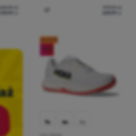
649,99
zł
799,99
zł
519,99
zł
639,99
zł
 W Kawana 3' do porównania
Dodaj 'Buty do biegania dla mężczyzn Ho
kod: OUT10
-20
%
BUTY MĘSKIE