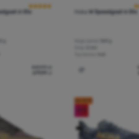
edgoat 6 Gtx
Hoka
W Speedgoat 6 Gtx
0 g
Waga (para):
560 g
Drop:
5 mm
Typ terenu:
trail
849,99
zł
679,99
zł
y do biegania dla mężczyzn Hoka M Speedgoat 6 Gtx' do porówn
Dodaj 'Damskie buty do b
kod: OUT10
-20
%