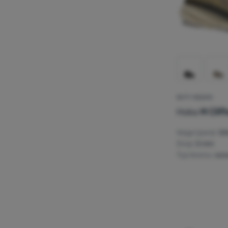
BUTY MĘSKIE
Hoka
M Clif
Waga (para):
54
Drop:
5 mm
Typ terenu:
szo