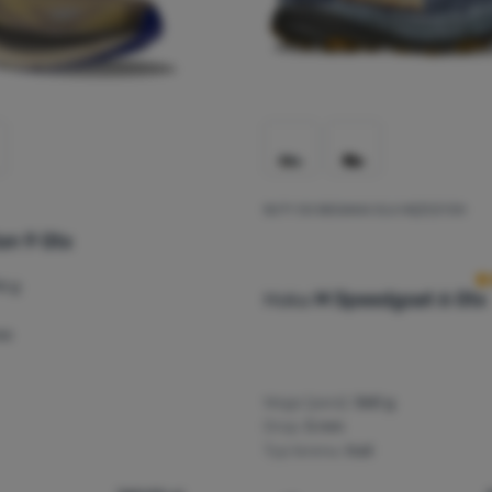
BUTY DO BIEGANIA DLA MĘŻCZYZN
O
ton 9 Gtx
6 g
Hoka
M Speedgoat 6 Gtx
sa
Waga (para):
560 g
Drop:
5 mm
Typ terenu:
trail