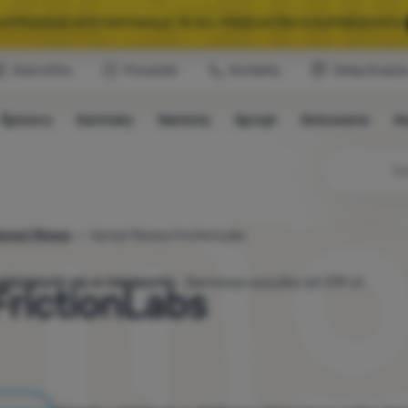
A WYPRZEDAŻ WYSTARTOWAŁA. 10 00+ PRODUKTÓW W SUPERCENACH.
Klub eXtra
Poradniki
Kontakty
Sklep Krakó
WYBRANY SPRZĘT NA KEMPING I WYCIECZKĘ.
WYSTARCZY UŻYĆ KODU
Śpiwory
Karimaty
Namioty
Sprzęt
Gotowanie
W
A WYPRZEDAŻ WYSTARTOWAŁA. 10 00+ PRODUKTÓW W SUPERCENACH.
przęt fitness
Sprzęt fitness FrictionLabs
jdujących się w magazynie.
Darmowa wysyłka od 299 zł.
FrictionLabs
 marek