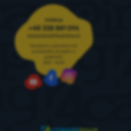
Infolinia
+48 338 881 596
zamowienia@4camping.pl
Doradzimy i pomożemy od
poniedziałku do piątku w
godzinach
8:00 - 16:00
Instagram
Facebook
YouTube