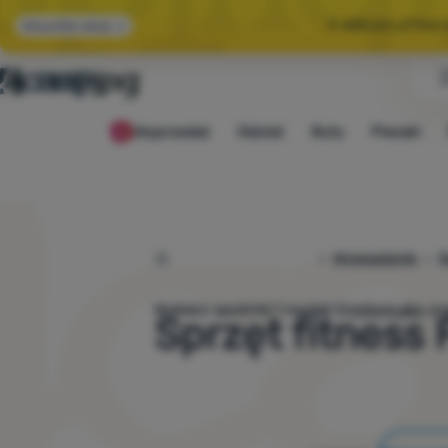
🌞 WIELKA LETNI
Wszystkie akcje
🤫 MAMY -10% NA 
Wyprzedaż
Odzież
Buty
Plecaki
🌞 WIELKA LETNI
4camping.pl
Wyposażenie
S
Wybierz spośród
1
modeli
FrictionLabs
zna
Sprzęt fitness 
Filtrowanie według parametrów i