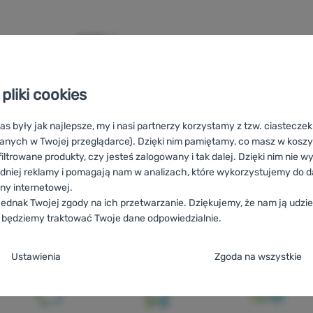
47,00
zł
ma kinesiotaping FrictionLabs Athletic Finger Tape' do porównan
pliki cookies
as były jak najlepsze, my i nasi partnerzy korzystamy z tzw. ciastecze
anych w Twojej przeglądarce). Dzięki nim pamiętamy, co masz w koszyk
iltrowane produkty, czy jesteś zalogowany i tak dalej. Dzięki nim nie w
dniej reklamy i pomagają nam w analizach, które wykorzystujemy do d
ony internetowej.
avenie na fitness FrictionLabs
HU
FrictionLabs Fitnesz felszerelése
ednak Twojej zgody na ich przetwarzanie. Dziękujemy, że nam ją udziel
ане за фитнес FrictionLabs
HR
Oprema za vježbanje FrictionLabs
 będziemy traktować Twoje dane odpowiedzialnie.
 FrictionLabs
AT
Fitness-Ausstattung FrictionLabs
DE
Fitness-Aus
ja zgody na kategorie plików cookie
FrictionLabs
Ustawienia
Zgoda na wszystkie
e
ez tych ciasteczek nasza strona może nie działać prawidłowo.
.
TYWNE