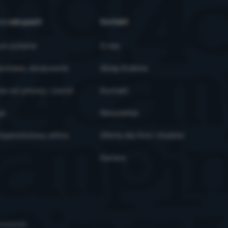
 o zakupach
Kontakt
ze pytania
O nas
ostawa, doręczenie
Sklep Kraków
ie od umowy i zwrot
Kontakt
je
Newsletter
ojalnościowy eXtra
Oferta dla firm i klubów
Kariera
iasteczek