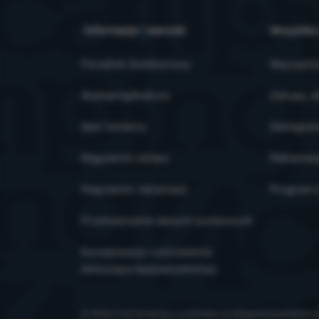
Informacje i warunki
Wszystko
Poradnik Outdoorowy
Najczęsts
4camping4nature
Zakupy, d
Nasi testerzy
Odstąpien
Regulamin sklepu
Reklamac
Regulamin reklamacji
Program l
Przetwarzanie danych osobowych
Konserwacja i ostrzeżenia
dotyczące bezpieczeństwa
© 2026 ForCamping s.r.o.
działa na
Shopio
Ustawienia c