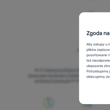
Dodaj 'Taś
Zgoda na 
Aby zakupy u n
plików zapisyw
posortowane i f
też nieodpowie
ulepszania str
CZ
Vybavení na fitness FrictionLabs
SK
Vyb
Potrzebujemy j
Аксесуари для фітнесу FrictionLabs
BG
Оборудв
obiecujemy, że
de fitness FrictionLabs
FR
Matériel de fitness
Konfigurac
Techniczn
Techniczne
-
B
ZAWSZE AK