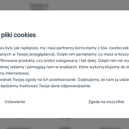
175,00
zł
148,99
zł
anizer Brunner Hangar 10S' do porównania
pliki cookies
as były jak najlepsze, my i nasi partnerzy korzystamy z tzw. ciastecze
anych w Twojej przeglądarce). Dzięki nim pamiętamy, co masz w koszyk
iltrowane produkty, czy jesteś zalogowany i tak dalej. Dzięki nim nie w
dniej reklamy i pomagają nam w analizach, które wykorzystujemy do d
ony internetowej.
Vaky a organizéry na oblečenie Brunner
HU
Brunner Ruhatárolók
ednak Twojej zgody na ich przetwarzanie. Dziękujemy, że nam ją udziel
нти за дрехи и органайзери Brunner
HR
Vodonepropusne torbe i o
 będziemy traktować Twoje dane odpowiedzialnie.
 Brunner
FR
Housses et organiseurs de vêtements Brunner
AT
Kle
und Organizer Brunner
CH
Kleidersäcke und Organizer Brunner
ja zgody na kategorie plików cookie
Ustawienia
Zgoda na wszystkie
e
ez tych ciasteczek nasza strona może nie działać prawidłowo.
.
TYWNE