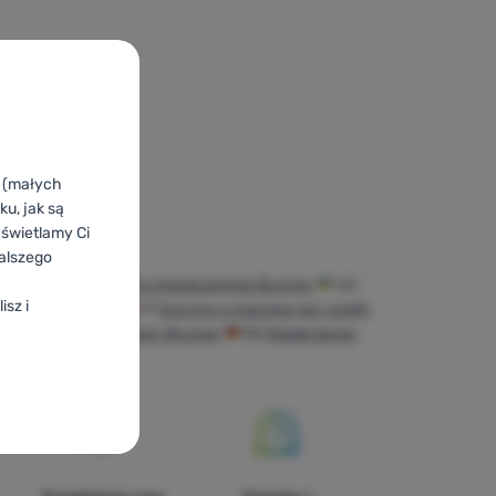
k (małych
u, jak są
yświetlamy Ci
alszego
RO
Saci și huse pentru îmbrăcăminte Brunner
UA
isz i
rganizeri Brunner
IT
Sacche e organizer per vestiti
idersäcke und Organizer Brunner
DE
Kleidersäcke