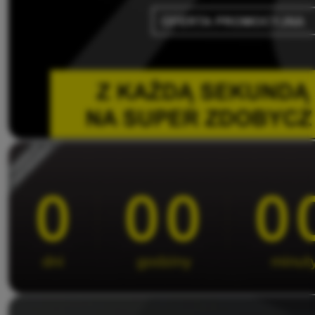
Zaloguj
się /
zarejestruj