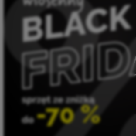
Sprzęt
Gotowanie
Wspinaczka
Sprzęt
ultralight
Sport
Marki
Klub
eXtra
Poradniki
Kontakty
Sklep
Kraków