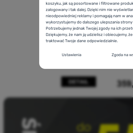
koszyku, jak są posortowane i filtrowane produk
zalogowany i tak dalej. Dzięki nim nie wyświetla
nieodpowiedniej reklamy i pomagają nam w anal
wykorzystujemy do dalszego ulepszania strony 
Potrzebujemy jednak Twojej zgody na ich przet
Dziękujemy, że nam ją udzielisz i obiecujemy, 
traktować Twoje dane odpowiedzialnie.
Konfiguracja zgody na kategori
Ustawienia
Zgoda na w
cookie
Techniczne
Techniczne
-
Bez tych ciasteczek nasza strona
działać prawidłowo.
.
ZAWSZE AKTYWNE
Techniczne ciasteczka umożliwiają przejście pr
Funkcje preferowane i rozszer
Funkcje preferowane i rozszerzone
-
abyś nie 
zakupowy, porównanie produktów i inne niezbę
wszystkiego ustawiać ponownie i mógł się z nam
Więcej informacji
za pomocą czatu.
.
Zezwól