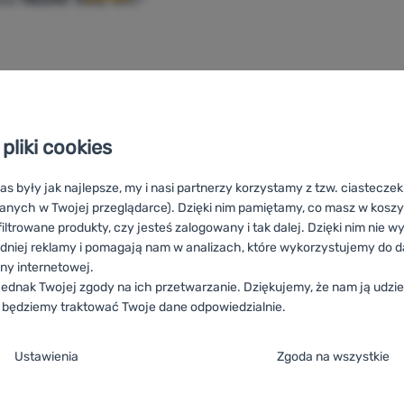
1 329,00
zł
1 017,99
zł
a dmuchana Therm-a-Rest NeoAir Xlite NXT MAX L' do porównan
pliki cookies
as były jak najlepsze, my i nasi partnerzy korzystamy z tzw. ciastecze
anych w Twojej przeglądarce). Dzięki nim pamiętamy, co masz w koszyk
iltrowane produkty, czy jesteś zalogowany i tak dalej. Dzięki nim nie w
dniej reklamy i pomagają nam w analizach, które wykorzystujemy do d
ony internetowej.
ednak Twojej zgody na ich przetwarzanie. Dziękujemy, że nam ją udziel
 będziemy traktować Twoje dane odpowiedzialnie.
est Neoair Xlite
HU
Therm-a-Rest Neoair Xlite
RO
Therm-a-Rest 
ja zgody na kategorie plików cookie
ir Xlite
IT
Therm-a-Rest Neoair Xlite
ES
Therm-a-Rest Neoair Xl
Ustawienia
Zgoda na wszystkie
eoair Xlite
DE
Therm-a-Rest Neoair Xlite
CH
Therm-a-Rest Neoair
e
ez tych ciasteczek nasza strona może nie działać prawidłowo.
.
TYWNE