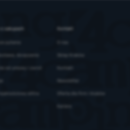
 o zakupach
Kontakt
ze pytania
O nas
ostawa, doręczenie
Sklep Kraków
ie od umowy i zwrot
Kontakt
je
Newsletter
ojalnościowy eXtra
Oferta dla firm i klubów
Kariera