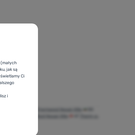
ia
k (małych
u, jak są
yświetlamy Ci
alszego
isz i
Neoair Xlite
UA
Thermarest Neoair Xlite
BG
ite
FR
Therm-a-Rest Neoair Xlite
AT
Therm-a-
 Xlite