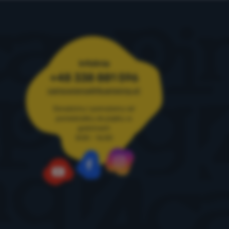
Infolinia
+48 338 881 596
zamowienia@4camping.pl
Doradzimy i pomożemy od
poniedziałku do piątku w
godzinach
8:00 - 16:00
Instagram
Facebook
YouTube