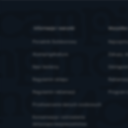
Informacje i warunki
Wszystko
Poradnik Outdoorowy
Najczęsts
4camping4nature
Zakupy, d
Nasi testerzy
Odstąpien
Regulamin sklepu
Reklamac
Regulamin reklamacji
Program l
Przetwarzanie danych osobowych
Konserwacja i ostrzeżenia
dotyczące bezpieczeństwa