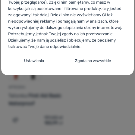
Twojej przeglądarce). Dzięki nim pamiętamy, co masz w
koszyku, jak są posortowane i filtrowane produkty, czy jesteś
zalogowany i tak dalej. Dzięki nim nie wyświetlamy Ci też
-18
%
nieodpowiedniej reklamy i pomagają nam w analizach, które
wykorzystujemy do dalszego ulepszania strony internetowej.
Potrzebujemy jednak Twojej zgody na ich przetwarzanie.
Dziękujemy, że nam ją udzielisz i obiecujemy, że będziemy
traktować Twoje dane odpowiedzialnie.
Konfiguracja zgody na kategorie plików
Ustawienia
Zgoda na wszystkie
cookie
Techniczne
Techniczne
-
Bez tych ciasteczek nasza strona może nie
działać prawidłowo.
.
APTECZKA
ZAWSZE AKTYWNE
Tatonka
First Aid Basic
Waterproof
Techniczne ciasteczka umożliwiają przejście przez koszyk
Funkcje preferowane i rozszerzone
Funkcje preferowane i rozszerzone
-
abyś nie musiał
zakupowy, porównanie produktów i inne niezbędne funkcje.
191,00
zł
wszystkiego ustawiać ponownie i mógł się z nami połączyć, np.
Więcej informacji
155,99
zł
Dodaj 'Apteczka Tatonka First Aid Basic Waterproof' do
za pomocą czatu.
.
Zezwól