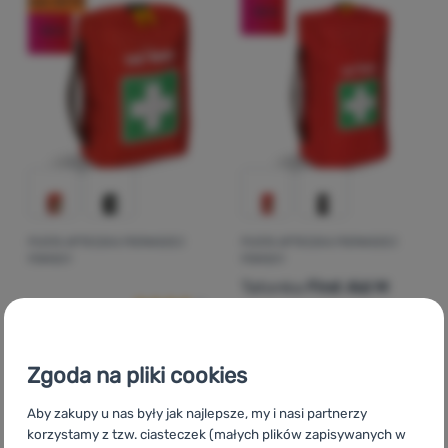
kod: OUT10
-18
%
-18
%
PUSTA APTECZKA PIERWSZEJ
PUSTA APTECZKA PIERWSZEJ
Ocena kupujących
POMOCY
POMOCY
Tatonka
First Aid M
Tatonka
First Aid S
Zgoda na pliki cookies
Aby zakupy u nas były jak najlepsze, my i nasi partnerzy
130,00
zł
156,00
zł
korzystamy z tzw. ciasteczek (małych plików zapisywanych w
106,99
zł
127,99
zł
Dodaj 'Pusta apteczka pierwszej pomocy Tatonka First A
Dodaj 'Pusta apteczka pie