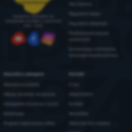
zamowienia@4camping.pl
Nasi testerzy
Regulamin sklepu
Doradzimy i pomożemy od
poniedziałku do piątku w godzinach
Regulamin reklamacji
8:00 - 16:00
Przetwarzanie danych
osobowych
YouTube
Facebook
Instagram
Konserwacja i ostrzeżenia
dotyczące bezpieczeństwa
Wszystko o zakupach
Kontakt
Najczęstsze pytania
O nas
Zakupy, dostawa, doręczenie
Sklep Kraków
Odstąpienie od umowy i zwrot
Kontakt
Reklamacje
Newsletter
Program lojalnościowy eXtra
Oferta dla firm i klubów