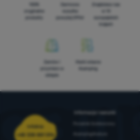
100%
Darmowa
Znajdziesz nas
oryginalne
wysyłka
w 14
produkty
powyżej 299zł
europejskich
krajach
Zamów i
Marki własne
przymierz w
4camping
sklepie
Informacje i warunki
Poradnik Outdoorowy
Infolinia
4camping4nature
+48 338 881 596