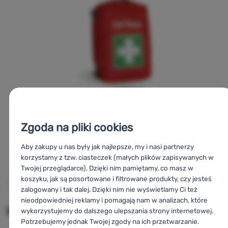
Zgoda na pliki cookies
Aby zakupy u nas były jak najlepsze, my i nasi partnerzy
korzystamy z tzw. ciasteczek (małych plików zapisywanych w
Twojej przeglądarce). Dzięki nim pamiętamy, co masz w
koszyku, jak są posortowane i filtrowane produkty, czy jesteś
Pokaż linię produktów
zalogowany i tak dalej. Dzięki nim nie wyświetlamy Ci też
nieodpowiedniej reklamy i pomagają nam w analizach, które
Inne alternatywy
wykorzystujemy do dalszego ulepszania strony internetowej.
Potrzebujemy jednak Twojej zgody na ich przetwarzanie.