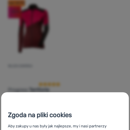
kod: OUT10
-30
%
Zaloguj
się /
zarejestruj
BLUZA DAMSKA
Ocena kupujących
Progress
Territoria
Zgoda na pliki cookies
469,00
zł
327,99
zł
Dodaj 'Bluza damska Progress Territoria' do porównania
Aby zakupy u nas były jak najlepsze, my i nasi partnerzy