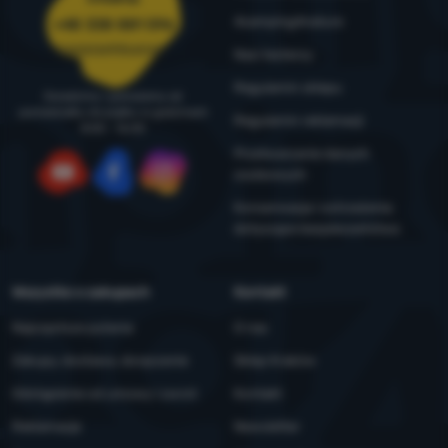
4camping4nature
+48 338 881 596
zamowienia@4camping.pl
Nasi testerzy
Regulamin sklepu
Doradzimy i pomożemy od
poniedziałku do piątku w godzinach
Regulamin reklamacji
8:00 - 16:00
Przetwarzanie danych
osobowych
YouTube
Facebook
Instagram
Konserwacja i ostrzeżenia
dotyczące bezpieczeństwa
Wszystko o zakupach
Kontakt
Najczęstsze pytania
O nas
Zakupy, dostawa, doręczenie
Sklep Kraków
Odstąpienie od umowy i zwrot
Kontakt
Reklamacje
Newsletter