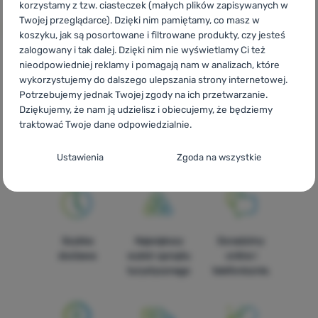
korzystamy z tzw. ciasteczek (małych plików zapisywanych w
Twojej przeglądarce). Dzięki nim pamiętamy, co masz w
koszyku, jak są posortowane i filtrowane produkty, czy jesteś
zalogowany i tak dalej. Dzięki nim nie wyświetlamy Ci też
nieodpowiedniej reklamy i pomagają nam w analizach, które
wykorzystujemy do dalszego ulepszania strony internetowej.
CZ
Progress Tecno style
SK
Progress Tecno style
HU
Potrzebujemy jednak Twojej zgody na ich przetwarzanie.
Progress Tecno style
RO
Progress Tecno style
UA
Progress
Dziękujemy, że nam ją udzielisz i obiecujemy, że będziemy
Tecno style
BG
Progress Tecno style
HR
Progress Tecno style
traktować Twoje dane odpowiedzialnie.
IT
Progress Tecno style
ES
Progress Tecno style
FR
Progress Tecno style
AT
Progress Tecno style
DE
Progress
Konfiguracja zgody na kategorie plików
Ustawienia
Zgoda na wszystkie
Tecno style
CH
Progress Tecno style
cookie
Techniczne
Techniczne
-
Bez tych ciasteczek nasza strona może nie
działać prawidłowo.
.
ZAWSZE AKTYWNE
Szybka
Największy
Doradzimy
dostawa
wybór sprzętu
online i
Techniczne ciasteczka umożliwiają przejście przez koszyk
turystycznego
telefonicznie.
Funkcje preferowane i rozszerzone
Funkcje preferowane i rozszerzone
-
abyś nie musiał
zakupowy, porównanie produktów i inne niezbędne funkcje.
wszystkiego ustawiać ponownie i mógł się z nami połączyć, np.
Więcej informacji
za pomocą czatu.
.