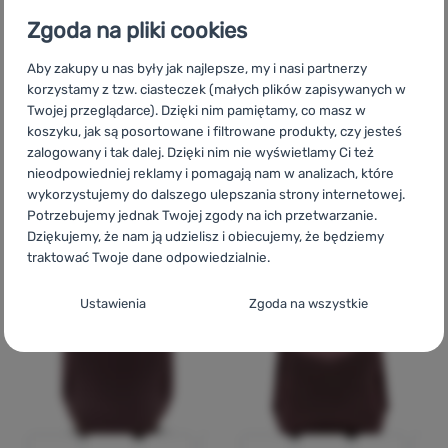
Zgoda na pliki cookies
Aby zakupy u nas były jak najlepsze, my i nasi partnerzy
korzystamy z tzw. ciasteczek (małych plików zapisywanych w
PLECAK
TORBA NARAMIENNA
Twojej przeglądarce). Dzięki nim pamiętamy, co masz w
Peak Design
Travel
Peak Design
Packable
koszyku, jak są posortowane i filtrowane produkty, czy jesteś
Backpack 30L
Tote
zalogowany i tak dalej. Dzięki nim nie wyświetlamy Ci też
nieodpowiedniej reklamy i pomagają nam w analizach, które
1 124,00
zł
wykorzystujemy do dalszego ulepszania strony internetowej.
134,00
zł
1 068,99
zł
Dodaj 'Plecak Peak Design Travel Backpack 30L' do poró
Dodaj 'Torba naramienna 
Potrzebujemy jednak Twojej zgody na ich przetwarzanie.
Dziękujemy, że nam ją udzielisz i obiecujemy, że będziemy
traktować Twoje dane odpowiedzialnie.
kod: OUT10
Konfiguracja zgody na kategorie plików
Ustawienia
Zgoda na wszystkie
cookie
Techniczne
Techniczne
-
Bez tych ciasteczek nasza strona może nie
działać prawidłowo.
.
ZAWSZE AKTYWNE