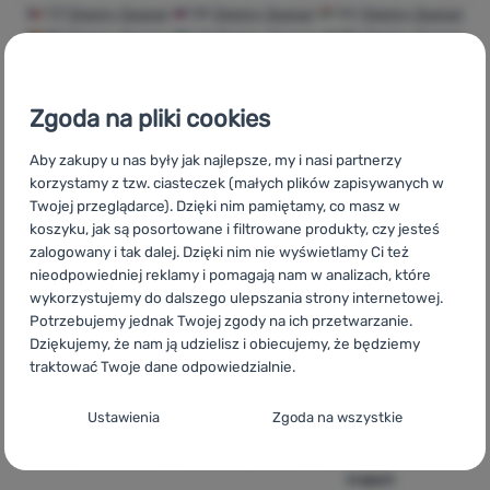
CZ
Osprey Quasar
SK
Osprey Quasar
HU
Osprey Quasar
RO
Osprey Quasar
UA
Osprey Quasar
BG
Osprey Quasar
Zaloguj
HR
Osprey Quasar
IT
Osprey Quasar
ES
Osprey Quasar
się /
FR
Osprey Quasar
AT
Osprey Quasar
DE
Osprey Quasar
zarejestruj
CH
Osprey Quasar
Zgoda na pliki cookies
Aby zakupy u nas były jak najlepsze, my i nasi partnerzy
korzystamy z tzw. ciasteczek (małych plików zapisywanych w
Twojej przeglądarce). Dzięki nim pamiętamy, co masz w
koszyku, jak są posortowane i filtrowane produkty, czy jesteś
Szybka
Największy
Doradzimy
zalogowany i tak dalej. Dzięki nim nie wyświetlamy Ci też
dostawa
wybór sprzętu
online i
nieodpowiedniej reklamy i pomagają nam w analizach, które
turystycznego
telefonicznie.
wykorzystujemy do dalszego ulepszania strony internetowej.
Potrzebujemy jednak Twojej zgody na ich przetwarzanie.
Dziękujemy, że nam ją udzielisz i obiecujemy, że będziemy
traktować Twoje dane odpowiedzialnie.
Konfiguracja zgody na kategorie plików
100%
Darmowa
Znajdziesz nas
Ustawienia
Zgoda na wszystkie
cookie
oryginalne
wysyłka
w 14
produkty
powyżej 299zł
europejskich
Techniczne
Techniczne
-
Bez tych ciasteczek nasza strona może nie
krajach