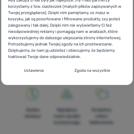
1 266,00
zł
1 717,00
zł
korzystamy z tzw. ciasteczek (małych plików zapisywanych w
od 1 006,99
zł
1 375,99
zł
Dodaj 'Plecak Osprey Aether 55' do porównania
Dodaj 'Plecak Osprey Aeth
Twojej przeglądarce). Dzięki nim pamiętamy, co masz w
koszyku, jak są posortowane i filtrowane produkty, czy jesteś
zalogowany i tak dalej. Dzięki nim nie wyświetlamy Ci też
nieodpowiedniej reklamy i pomagają nam w analizach, które
wykorzystujemy do dalszego ulepszania strony internetowej.
Potrzebujemy jednak Twojej zgody na ich przetwarzanie.
Dziękujemy, że nam ją udzielisz i obiecujemy, że będziemy
CZ
Osprey Aether
SK
Osprey Aether
HU
Osprey Aether
traktować Twoje dane odpowiedzialnie.
RO
Osprey Aether
UA
Osprey Aether
BG
Osprey Aether
HR
Osprey Aether
IT
Osprey Aether
ES
Osprey Aether
Konfiguracja zgody na kategorie plików
FR
Osprey Aether
AT
Osprey Aether
DE
Osprey Aether
Ustawienia
Zgoda na wszystkie
cookie
CH
Osprey Aether
Techniczne
Techniczne
-
Bez tych ciasteczek nasza strona może nie
działać prawidłowo.
.
ZAWSZE AKTYWNE
Szybka
Największy
Doradzimy
Techniczne ciasteczka umożliwiają przejście przez koszyk
dostawa
wybór sprzętu
online i
Funkcje preferowane i rozszerzone
Funkcje preferowane i rozszerzone
-
abyś nie musiał
zakupowy, porównanie produktów i inne niezbędne funkcje.
turystycznego
telefonicznie.
wszystkiego ustawiać ponownie i mógł się z nami połączyć, np.
Więcej informacji
za pomocą czatu.
.