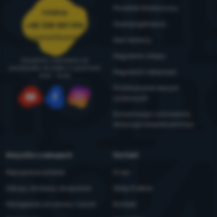
Poradnik Outdoorowy
Infolinia
4camping4nature
+48 338 881 596
zamowienia@4camping.pl
Nasi testerzy
Regulamin sklepu
Doradzimy i pomożemy od
poniedziałku do piątku w godzinach
Regulamin reklamacji
8:00 - 16:00
Przetwarzanie danych
osobowych
YouTube
Facebook
Instagram
Konserwacja i ostrzeżenia
dotyczące bezpieczeństwa
Wszystko o zakupach
Kontakt
Najczęstsze pytania
O nas
Zakupy, dostawa, doręczenie
Sklep Kraków
Odstąpienie od umowy i zwrot
Kontakt