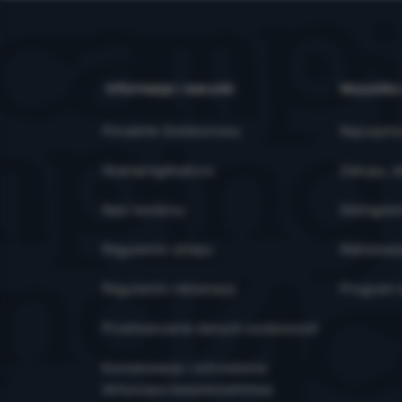
Informacje i warunki
Wszystko
Poradnik Outdoorowy
Najczęsts
4camping4nature
Zakupy, d
Nasi testerzy
Odstąpien
Regulamin sklepu
Reklamac
Regulamin reklamacji
Program l
Przetwarzanie danych osobowych
Konserwacja i ostrzeżenia
dotyczące bezpieczeństwa