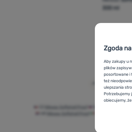
300 ml
Dodaj 'Imp
Zgoda na 
Aby zakupy u n
plików zapisyw
posortowane i f
też nieodpowie
ulepszania str
Potrzebujemy j
obiecujemy, że
CZ
Nikwax Softshell Proof
SK
Nikwax Softshell
Konfigurac
HR
Nikwax Softshell Proof
IT
Nikwax Softshell
Techniczn
Techniczne
-
B
ZAWSZE AK