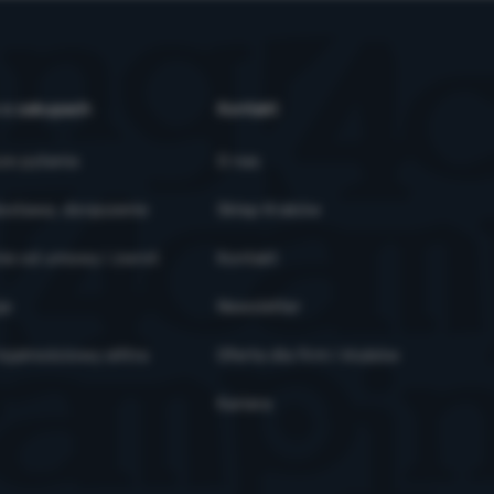
 o zakupach
Kontakt
ze pytania
O nas
ostawa, doręczenie
Sklep Kraków
ie od umowy i zwrot
Kontakt
je
Newsletter
ojalnościowy eXtra
Oferta dla firm i klubów
Kariera