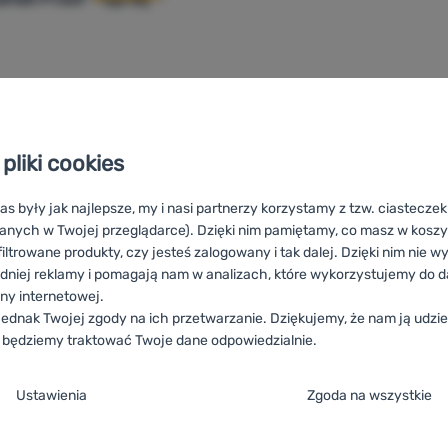
61,29
zł
60,99
zł
regnat Nikwax Softshell Proof - Spray 300 ml' do porównania
pliki cookies
as były jak najlepsze, my i nasi partnerzy korzystamy z tzw. ciastecze
anych w Twojej przeglądarce). Dzięki nim pamiętamy, co masz w koszyk
iltrowane produkty, czy jesteś zalogowany i tak dalej. Dzięki nim nie w
dniej reklamy i pomagają nam w analizach, które wykorzystujemy do d
ony internetowej.
ednak Twojej zgody na ich przetwarzanie. Dziękujemy, że nam ją udziel
 będziemy traktować Twoje dane odpowiedzialnie.
 Proof
HU
Nikwax Softshell Proof
RO
Nikwax Softshell Proof
U
ja zgody na kategorie plików cookie
 Proof
ES
Nikwax Softshell Proof
FR
Nikwax Softshell Proof
AT
Ustawienia
Zgoda na wszystkie
CH
Nikwax Softshell Proof
e
ez tych ciasteczek nasza strona może nie działać prawidłowo.
.
TYWNE