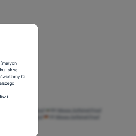
k (małych
u, jak są
yświetlamy Ci
alszego
isz i
A
Nikwax Softshell Proof
BG
Nikwax Softshell Proof
Nikwax Softshell Proof
DE
Nikwax Softshell Proof