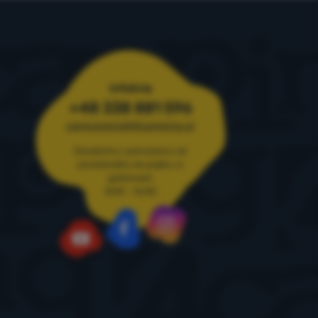
Infolinia
+48 338 881 596
zamowienia@4camping.pl
Doradzimy i pomożemy od
poniedziałku do piątku w
godzinach
8:00 - 16:00
Instagram
Facebook
YouTube