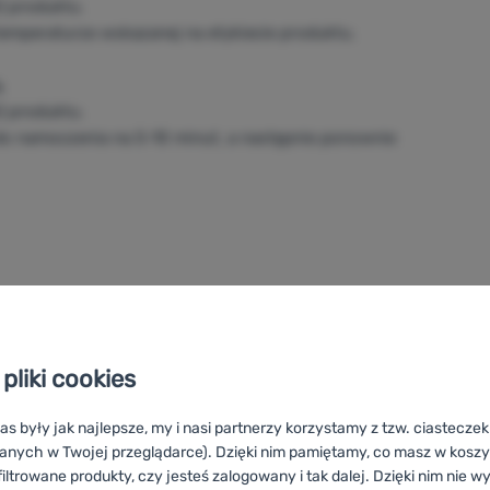
) produktu.
temperaturze wskazanej na etykiecie produktu.
.
) produktu.
o namoczenia na 5-10 minut, a następnie ponownie
pliki cookies
Nikwax
as były jak najlepsze, my i nasi partnerzy korzystamy z tzw. ciastecze
Softshell Proof
anych w Twojej przeglądarce). Dzięki nim pamiętamy, co masz w koszyk
300 ml
iltrowane produkty, czy jesteś zalogowany i tak dalej. Dzięki nim nie w
Softshell