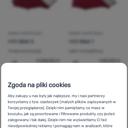
NAMIOT TURYSTYCZNY
NAMIOT TURYSTYCZNY
MSR
Elixir 3
MSR
Elixir 1
Trwała konstrukcja
Lekki i kompaktowy
2 244,00
zł
1 421,00
zł
1 733,99
zł
1 114,99
zł
Dodaj 'Namiot turystyczny MSR Elixir 3' do porównania
Dodaj 'Namiot turystyczny
Zgoda na pliki cookies
-31
%
Aby zakupy u nas były jak najlepsze, my i nasi partnerzy
korzystamy z tzw. ciasteczek (małych plików zapisywanych w
Twojej przeglądarce). Dzięki nim pamiętamy, co masz w
koszyku, jak są posortowane i filtrowane produkty, czy jesteś
zalogowany i tak dalej. Dzięki nim nie wyświetlamy Ci też
nieodpowiedniej reklamy i pomagają nam w analizach, które