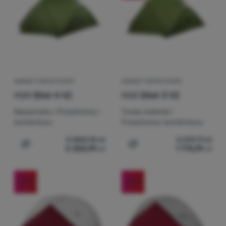
Zaloguj
się /
zarejestruj
NAMIOT TURYSTYCZNY
NAMIOT TURYSTYCZNY
MSR
Elixir 4 V2
MSR
Elixir 3 V2
Niezawodny / Przestronny i
Trwały materiał /
komfortowy
Przestronny i komfortowy
2 882,10
zł
2 219,71
zł
2 305,99
zł
1 775,99
zł
Dodaj 'Namiot turystyczny MSR Elixir 4 V2' do porównan
Dodaj 'Namiot turystyczny
-23
%
-22
%