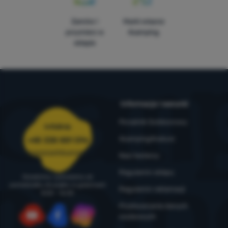
Zamów i
Marki własne
przymierz w
4camping
sklepie
Informacje i warunki
Poradnik Outdoorowy
Infolinia
4camping4nature
+48 338 881 596
zamowienia@4camping.pl
Nasi testerzy
Regulamin sklepu
Doradzimy i pomożemy od
poniedziałku do piątku w godzinach
Regulamin reklamacji
8:00 - 16:00
Przetwarzanie danych
osobowych