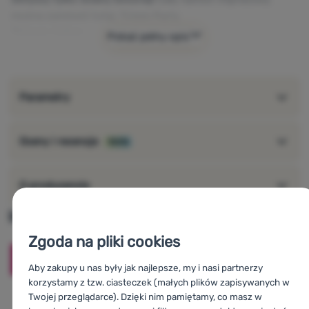
można zamówić tutaj: Trimm Party
Trimm
intro:
Pokaż pełny opis
Parametry
Oceny i recenzje
100%
O producencie
Inne alternatywy
Zgoda na pliki cookies
-15
%
-20
%
-52
%
Aby zakupy u nas były jak najlepsze, my i nasi partnerzy
korzystamy z tzw. ciasteczek (małych plików zapisywanych w
Twojej przeglądarce). Dzięki nim pamiętamy, co masz w